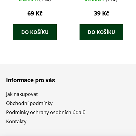
69 Kč
39 Kč
DO KOŠÍKU
DO KOŠÍKU
Z
á
Informace pro vás
p
a
Jak nakupovat
t
Obchodní podmínky
í
Podmínky ochrany osobních údajů
Kontakty