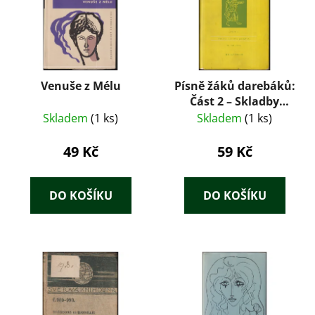
Venuše z Mélu
Písně žáků darebáků:
Část 2 – Skladby
satirické a
Skladem
(1 ks)
Skladem
(1 ks)
parodistické (1951)
49 Kč
59 Kč
DO KOŠÍKU
DO KOŠÍKU