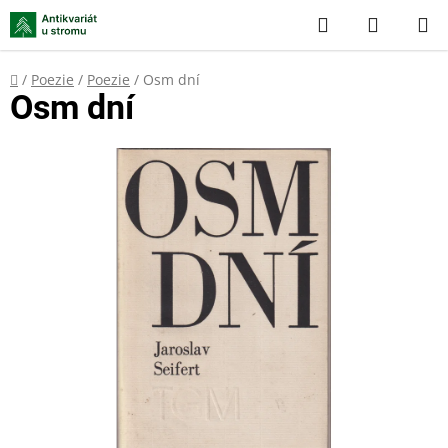
Přejít
Hledat
NÁKUP
na
KOŠÍK
obsah
Domů
/
Poezie
/
Poezie
/
Osm dní
Osm dní