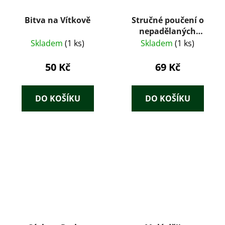
Bitva na Vítkově
Stručné poučení o
nepadělaných
Rukopisech
Skladem
(1 ks)
Skladem
(1 ks)
50 Kč
69 Kč
DO KOŠÍKU
DO KOŠÍKU