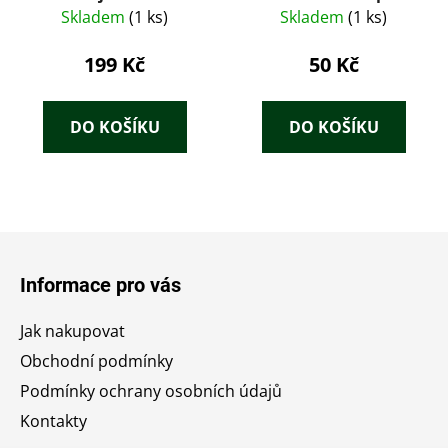
dějepisné
Skladem
(1 ks)
Skladem
(1 ks)
199 Kč
50 Kč
DO KOŠÍKU
DO KOŠÍKU
Z
á
Informace pro vás
p
a
Jak nakupovat
t
Obchodní podmínky
í
Podmínky ochrany osobních údajů
Kontakty