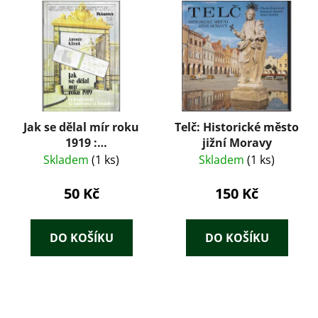
Jak se dělal mír roku
Telč: Historické město
1919 :
jižní Moravy
Československo na
Skladem
(1 ks)
Skladem
(1 ks)
konferenci ve
Versailles
50 Kč
150 Kč
DO KOŠÍKU
DO KOŠÍKU