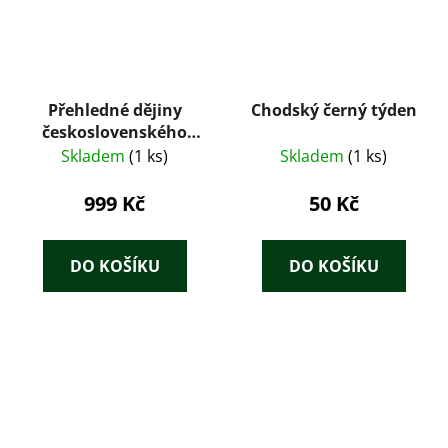
Přehledné dějiny
Chodský černý týden
československého
hornictví 1.
Skladem
(1 ks)
Skladem
(1 ks)
999 Kč
50 Kč
DO KOŠÍKU
DO KOŠÍKU