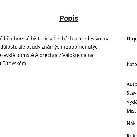
Popis
é bělohorské historie v Čechách a především na
Dop
 události, ale osudy známých i zapomenutých
ezvyklé pomstě Albrechta z Valdštejna na
vu Bítovském.
Kate
Aut
Stav
Vydá
Míst
Nakl
Rok 