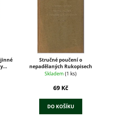
ějinné
Stručné poučení o
dy
nepadělaných Rukopisech
orické
Skladem
(1 ks)
69 Kč
DO KOŠÍKU