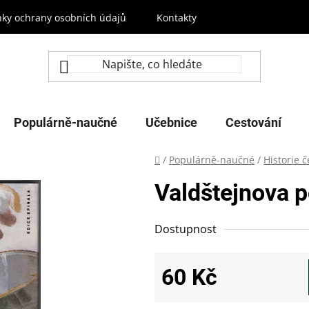
ky ochrany osobních údajů
Kontakty
Populárně-naučné
Učebnice
Cestování
Domů
/
Populárně-naučné
/
Historie 
Valdštejnova 
Dostupnost
60 Kč
Měrná cena: