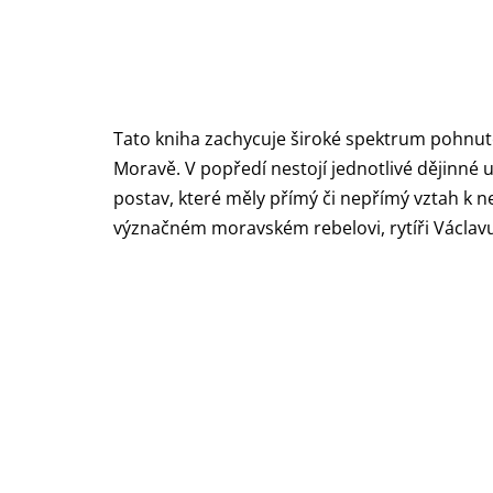
Tato kniha zachycuje široké spektrum pohnut
Moravě. V popředí nestojí jednotlivé dějinné
postav, které měly přímý či nepřímý vztah k n
význačném morav
ském rebelovi, rytíři Václa