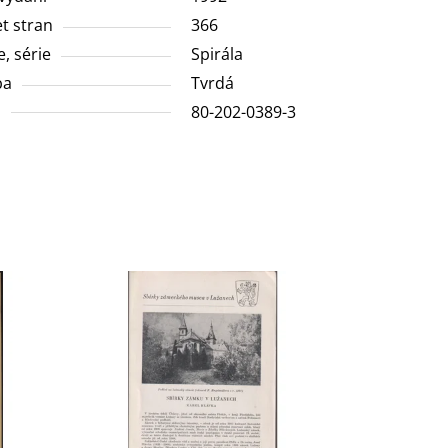
t stran
366
e, série
Spirála
ba
Tvrdá
N
80-202-0389-3