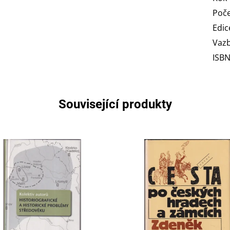
Poče
Edic
Vaz
ISB
Související produkty