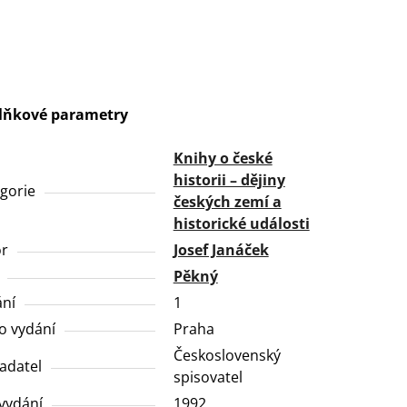
lňkové parametry
Knihy o české
historii – dějiny
gorie
českých zemí a
historické události
or
Josef Janáček
Pěkný
ní
1
o vydání
Praha
Československý
adatel
spisovatel
vydání
1992