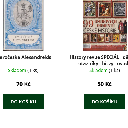
aročeská Alexandreida
History revue SPECIÁL : d
otazníky - bitvy - osu
mocných - spiknutí - hist
Skladem
(1 ks)
Skladem
(1 ks)
omyly
70 Kč
50 Kč
DO KOŠÍKU
DO KOŠÍKU