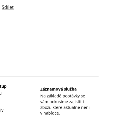
Sdílet
stup
Záznamová služba
u
Na základě poptávky se
e
vám pokusíme zajistit i
zboží, které aktuálně není
iv
v nabídce.