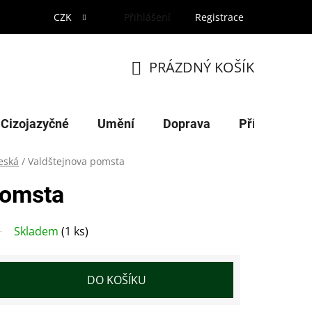
CZK
Přihlášení
Registrace
PRÁZDNÝ KOŠÍK
NÁKUPNÍ
KOŠÍK
Cizojazyčné
Umění
Doprava
Příroda
česká
/
Valdštejnova pomsta
pomsta
Skladem
(1 ks)
DO KOŠÍKU