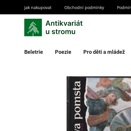
Přejít
Jak nakupovat
Obchodní podmínky
Podmín
na
obsah
Beletrie
Poezie
Pro děti a mládež