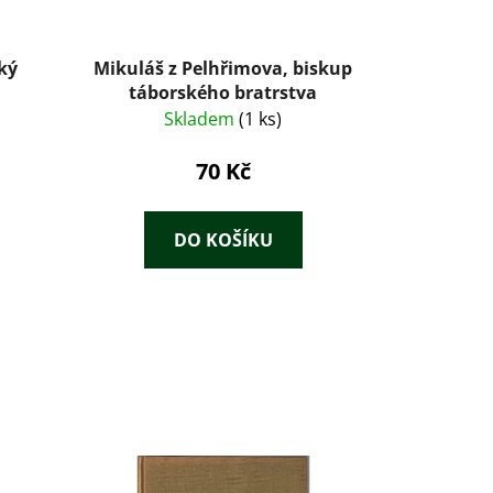
cký
Mikuláš z Pelhřimova, biskup
táborského bratrstva
Skladem
(1 ks)
70 Kč
DO KOŠÍKU