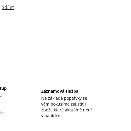
Sdílet
stup
Záznamová služba
u
Na základě poptávky se
e
vám pokusíme zajistit i
zboží, které aktuálně není
iv
v nabídce.