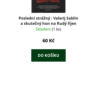
Poslední strážný : Valerij Sablin
a skutečný hon na Rudý říjen
Skladem
(1 ks)
60 Kč
DO KOŠÍKU