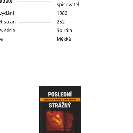
adatel
spisovatel
vydání
1982
t stran
252
e, série
Spirála
ba
Měkká