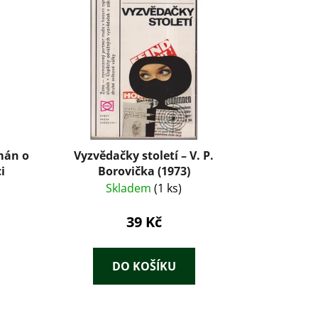
mán o
Vyzvědačky století – V. P.
i
Borovička (1973)
Skladem
(1 ks)
39 Kč
DO KOŠÍKU