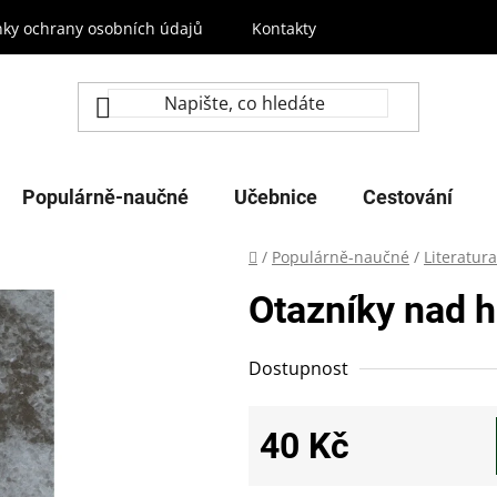
ky ochrany osobních údajů
Kontakty
Populárně-naučné
Učebnice
Cestování
Domů
/
Populárně-naučné
/
Literatura
Otazníky nad 
Dostupnost
40 Kč
Měrná cena: