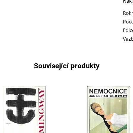
Nakl
Rok 
Poče
Edic
Vaz
Související produkty