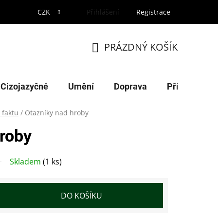
CZK
Přihlášení
Registrace
PRÁZDNÝ KOŠÍK
NÁKUPNÍ
KOŠÍK
Cizojazyčné
Umění
Doprava
Příroda
 faktu
/
Otazníky nad hroby
hroby
Skladem
(1 ks)
DO KOŠÍKU