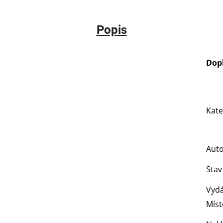
Popis
Dop
Kate
Aut
Stav
Vydá
Míst