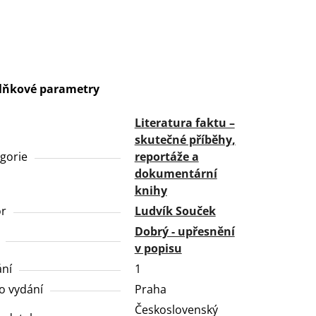
lňkové parametry
Literatura faktu –
skutečné příběhy,
gorie
reportáže a
dokumentární
knihy
or
Ludvík Souček
Dobrý - upřesnění
v popisu
ní
1
o vydání
Praha
Československý