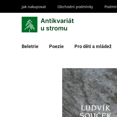
Přejít
Jak nakupovat
Obchodní podmínky
Podmín
na
obsah
Beletrie
Poezie
Pro děti a mládež