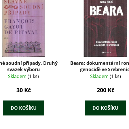
né soudní případy. Druhý
Beara: dokumentární ro
svazek výboru
genocidě ve Srebrenic
Skladem
(1 ks)
Skladem
(1 ks)
30 Kč
200 Kč
DO KOŠÍKU
DO KOŠÍKU