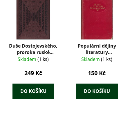
Duše Dostojevského,
Populární dějiny
proroka ruské
literatury
revoluce
československé
Skladem
(1 ks)
Skladem
(1 ks)
249 Kč
150 Kč
DO KOŠÍKU
DO KOŠÍKU