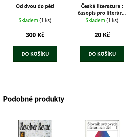
Od dvou do pěti
Česká literatura :
časopis pro literární
vědu 1 / 90
Skladem
(1 ks)
Skladem
(1 ks)
300 Kč
20 Kč
DO KOŠÍKU
DO KOŠÍKU
Podobné produkty