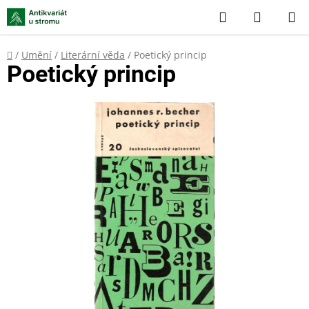
Přejít
Hledat
NÁKUP
na
KOŠÍK
obsah
Domů
/
Umění
/
Literární věda
/
Poetický princip
Poetický princip