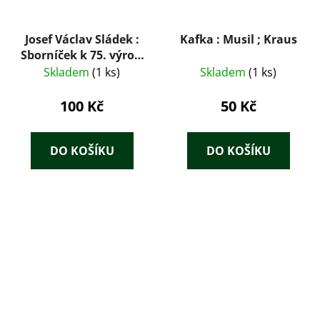
Josef Václav Sládek :
Kafka : Musil ; Kraus
Sborníček k 75. výročí
úmrtí básníka
Skladem
(1 ks)
Skladem
(1 ks)
100 Kč
50 Kč
DO KOŠÍKU
DO KOŠÍKU