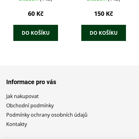
60 Kč
150 Kč
DO KOŠÍKU
DO KOŠÍKU
Z
á
Informace pro vás
p
a
Jak nakupovat
t
Obchodní podmínky
í
Podmínky ochrany osobních údajů
Kontakty