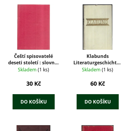
Čeští spisovatelé
Klabunds
deseti století : slovník
Literaturgeschichte -
českých spisovatelů
Die Deutsche und die
Skladem
(1 ks)
Skladem
(1 ks)
od nejstarších dob do
fremde Dichtung von
počátku 20. století
den Anfängen bis zur
30 Kč
60 Kč
Gegenwart
DO KOŠÍKU
DO KOŠÍKU