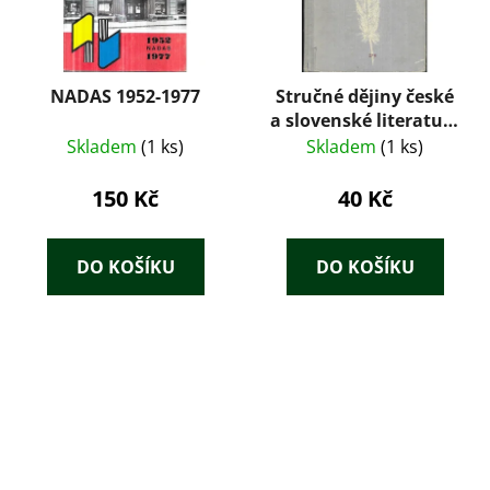
NADAS 1952-1977
Stručné dějiny české
a slovenské literatury
: Pom. kniha pro
Skladem
(1 ks)
Skladem
(1 ks)
školy všeobec.
vzdělávací, odb. a
150 Kč
40 Kč
pedagog
DO KOŠÍKU
DO KOŠÍKU