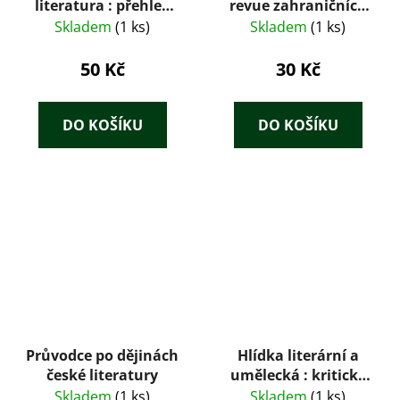
literatura : přehled
revue zahraničních
nejvýznačnějších
literatur 1 / 70
Skladem
(1 ks)
Skladem
(1 ks)
autorů s výňatky z
jejich prací pro školní
50 Kč
30 Kč
i soukromou potřebu
od doby nejstarší až
do roku 1946
DO KOŠÍKU
DO KOŠÍKU
Průvodce po dějinách
Hlídka literární a
české literatury
umělecká : kritický
čtrnáctideník. sv. 1
Skladem
(1 ks)
Skladem
(1 ks)