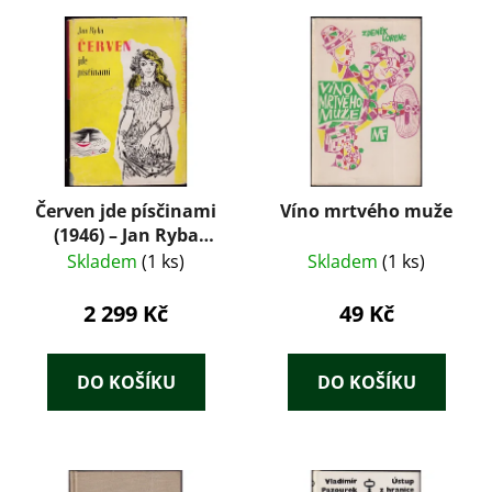
Červen jde písčinami
Víno mrtvého muže
(1946) – Jan Ryba
(ilustrace Josef Istler)
Skladem
(1 ks)
Skladem
(1 ks)
2 299 Kč
49 Kč
DO KOŠÍKU
DO KOŠÍKU