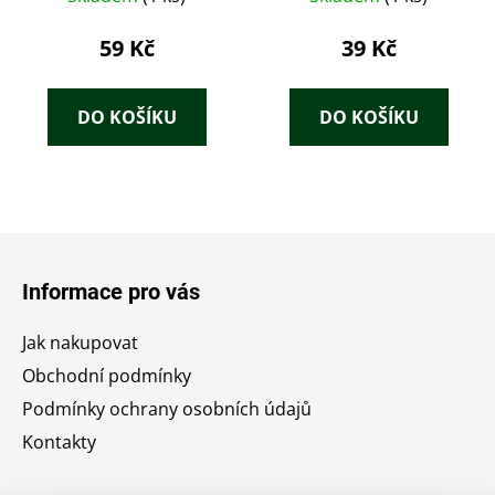
59 Kč
39 Kč
DO KOŠÍKU
DO KOŠÍKU
Z
á
Informace pro vás
p
a
Jak nakupovat
t
Obchodní podmínky
í
Podmínky ochrany osobních údajů
Kontakty