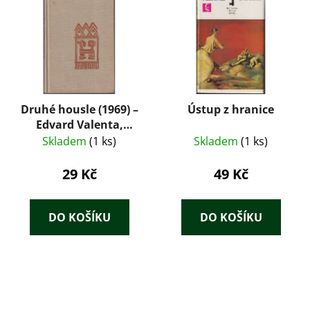
Druhé housle (1969) –
Ústup z hranice
Edvard Valenta,
román o velké cestě
Skladem
(1 ks)
Skladem
(1 ks)
Emila Holuba
29 Kč
49 Kč
DO KOŠÍKU
DO KOŠÍKU