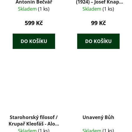
Antonín Bečvář
(1924) – Josef Knap,
obálka Josef Kaplický
Skladem
(1 ks)
Skladem
(1 ks)
599 Kč
99 Kč
DO KOŠÍKU
DO KOŠÍKU
Starohorský filosof /
Unavený Bůh
Krupař Kleofáš - Alois
Vojtěch Šmilovský
Skladem
(1 ks)
Skladem
(1 ks)