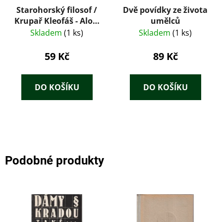
Starohorský filosof /
Dvě povídky ze života
Krupař Kleofáš - Alois
umělců
Vojtěch Šmilovský
Skladem
(1 ks)
Skladem
(1 ks)
59 Kč
89 Kč
DO KOŠÍKU
DO KOŠÍKU
Podobné produkty