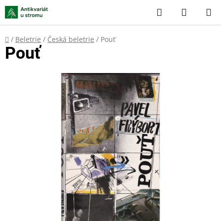
Přejít
Hledat
NÁKUP
na
KOŠÍK
obsah
Domů
/
Beletrie
/
Česká beletrie
/
Pouť
Pouť