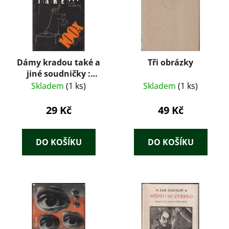
Dámy kradou také a
Tři obrázky
jiné soudničky :
dekameron
Skladem
(1 ks)
Skladem
(1 ks)
soudniček
29 Kč
49 Kč
DO KOŠÍKU
DO KOŠÍKU