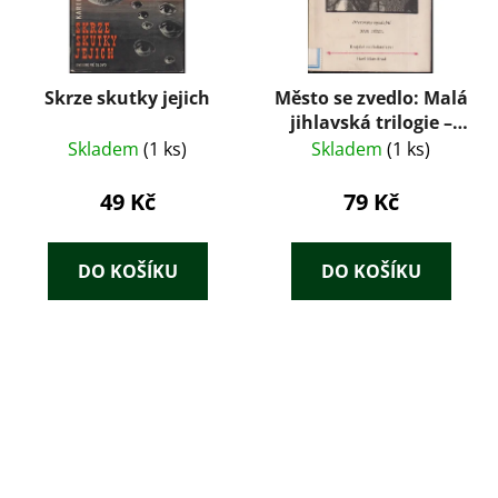
Skrze skutky jejich
Město se zvedlo: Malá
jihlavská trilogie –
Jan Machoň (1955)
Skladem
(1 ks)
Skladem
(1 ks)
49 Kč
79 Kč
DO KOŠÍKU
DO KOŠÍKU