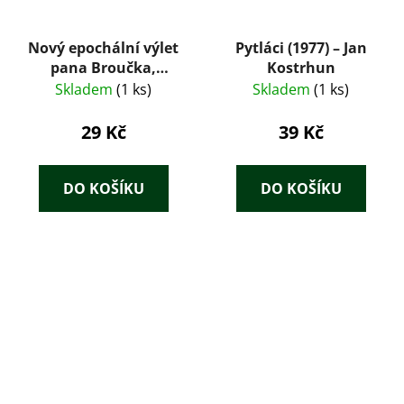
Nový epochální výlet
Pytláci (1977) – Jan
pana Broučka,
Kostrhun
tentokrát do
Skladem
(1 ks)
Skladem
(1 ks)
patnáctého století -
Svatopluk Čech
29 Kč
39 Kč
DO KOŠÍKU
DO KOŠÍKU