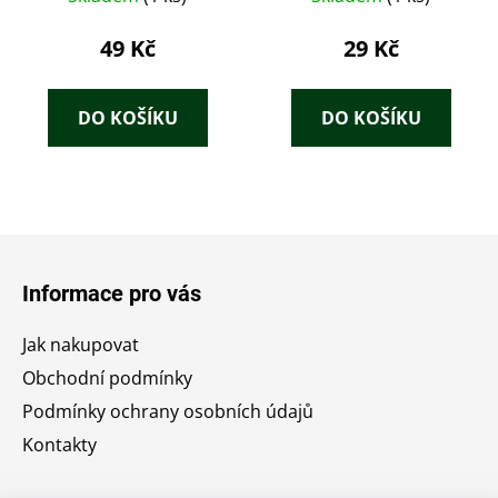
49 Kč
29 Kč
DO KOŠÍKU
DO KOŠÍKU
Z
á
Informace pro vás
p
a
Jak nakupovat
t
Obchodní podmínky
í
Podmínky ochrany osobních údajů
Kontakty