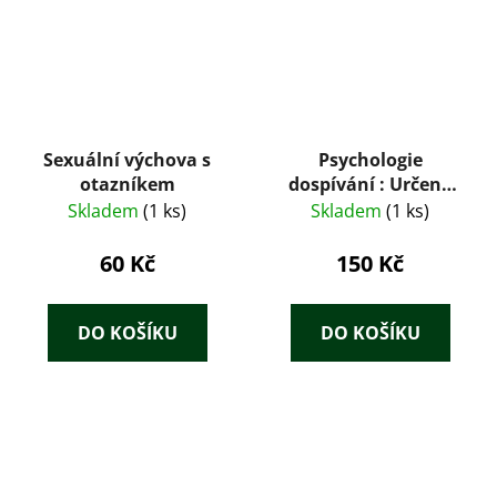
Sexuální výchova s
Psychologie
otazníkem
dospívání : Určeno
pro pomaturitní
Skladem
(1 ks)
Skladem
(1 ks)
studium
60 Kč
150 Kč
DO KOŠÍKU
DO KOŠÍKU