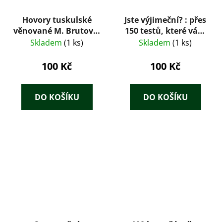
Hovory tuskulské
Jste výjimeční? : přes
věnované M. Brutovi :
150 testů, které vám
knihy patery
pomohou objevit a
Skladem
(1 ks)
Skladem
(1 ks)
rozvinout vaši
přirozenou
100 Kč
100 Kč
inteligenci
DO KOŠÍKU
DO KOŠÍKU