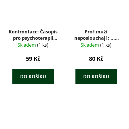
Konfrontace: Časopis
Proč muži
pro psychoterapii
neposlouchají : ...a
4/1996 (číslo 26)
nedokážou dělat více
Skladem
(1 ks)
Skladem
(1 ks)
věcí současně : co by
ženy měly vědět o
59 Kč
80 Kč
mužích
DO KOŠÍKU
DO KOŠÍKU