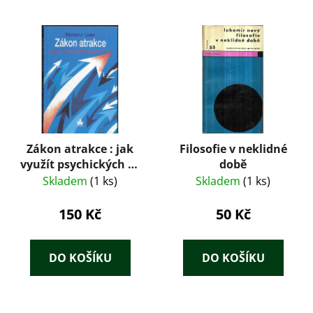
Zákon atrakce : jak
Filosofie v neklidné
využít psychických sil
době
k dosažení svých
Skladem
(1 ks)
Skladem
(1 ks)
přání
150 Kč
50 Kč
DO KOŠÍKU
DO KOŠÍKU