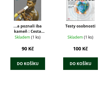
...a poznali iba
Testy osobnosti
kameň : Cesta
geografa s
Skladem
(1 ks)
Skladem
(1 ks)
Československou
vedeckou expedíciou
90 Kč
100 Kč
Moravského múzea
do Austrálie
DO KOŠÍKU
DO KOŠÍKU