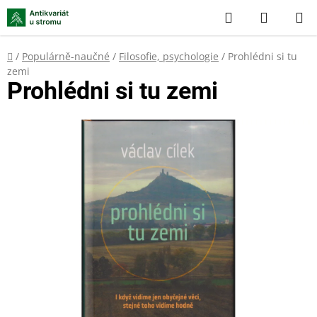
Přejít
Hledat
NÁKUP
na
KOŠÍK
obsah
Domů
/
Populárně-naučné
/
Filosofie, psychologie
/
Prohlédni si tu
zemi
Prohlédni si tu zemi