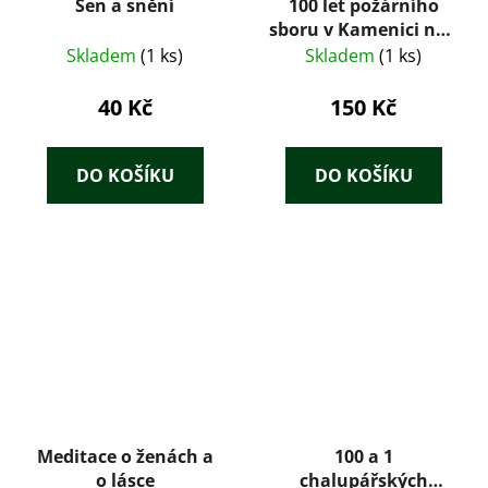
Sen a snění
100 let požárního
sboru v Kamenici nad
Lipou 1875 - 1975
Skladem
(1 ks)
Skladem
(1 ks)
40 Kč
150 Kč
DO KOŠÍKU
DO KOŠÍKU
Meditace o ženách a
100 a 1
o lásce
chalupářských