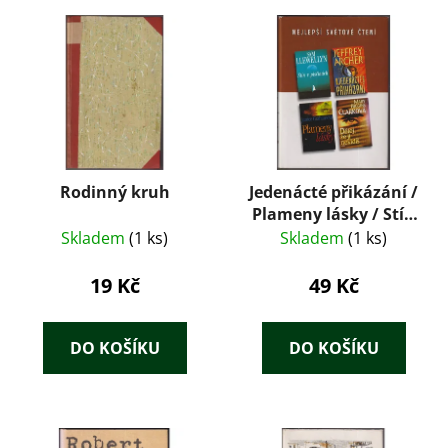
Rodinný kruh
Jedenácté přikázání /
Plameny lásky / Stín
v písčinách / Dělej, že
Skladem
(1 ks)
Skladem
(1 ks)
ji nevidíš
19 Kč
49 Kč
DO KOŠÍKU
DO KOŠÍKU