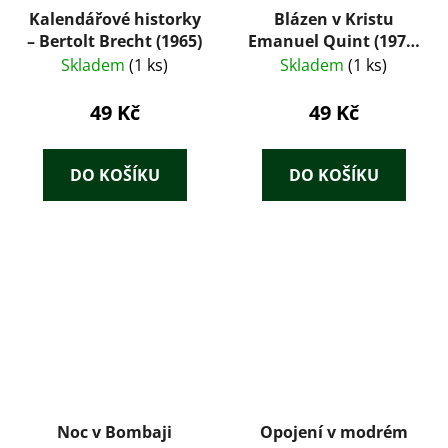
Kalendářové historky
Blázen v Kristu
– Bertolt Brecht (1965)
Emanuel Quint (1975)
– Gerhart
Skladem
(1 ks)
Skladem
(1 ks)
Hauptmann
49 Kč
49 Kč
DO KOŠÍKU
DO KOŠÍKU
Noc v Bombaji
Opojení v modrém