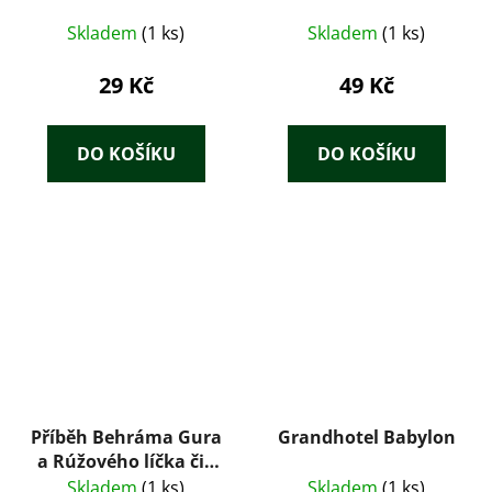
Skladem
(1 ks)
Skladem
(1 ks)
29 Kč
49 Kč
DO KOŠÍKU
DO KOŠÍKU
Příběh Behráma Gura
Grandhotel Babylon
a Rúžového líčka čili
sedm dní a sedm nocí
Skladem
(1 ks)
Skladem
(1 ks)