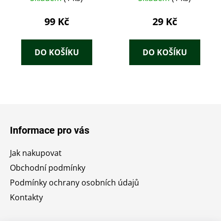
99 Kč
29 Kč
DO KOŠÍKU
DO KOŠÍKU
Z
á
Informace pro vás
p
a
Jak nakupovat
t
Obchodní podmínky
í
Podmínky ochrany osobních údajů
Kontakty