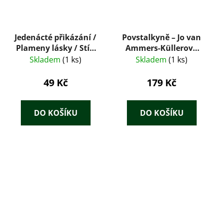
Jedenácté přikázání /
Povstalkyně – Jo van
Plameny lásky / Stín
Ammers-Küllerová
v písčinách / Dělej, že
(1949)
Skladem
(1 ks)
Skladem
(1 ks)
ji nevidíš
49 Kč
179 Kč
DO KOŠÍKU
DO KOŠÍKU