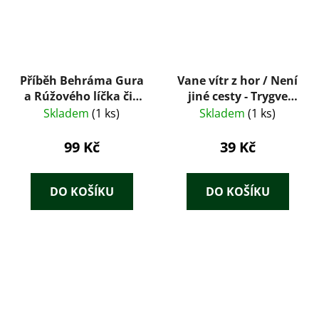
Příběh Behráma Gura
Vane vítr z hor / Není
a Rúžového líčka čili
jiné cesty - Trygve
sedm dní a sedm nocí
Gulbranssen
Skladem
(1 ks)
Skladem
(1 ks)
99 Kč
39 Kč
DO KOŠÍKU
DO KOŠÍKU