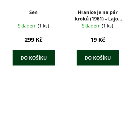
Sen
Hranice je na pár
kroků (1961) – Lajos
Mesterházi
Skladem
(1 ks)
Skladem
(1 ks)
299 Kč
19 Kč
DO KOŠÍKU
DO KOŠÍKU