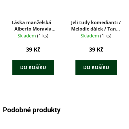
Láska manželská –
Jeli tudy komedianti /
Alberto Moravia
Melodie dálek / Tanec
(1967)
kolem šibenice
Skladem
(1 ks)
Skladem
(1 ks)
39 Kč
39 Kč
DO KOŠÍKU
DO KOŠÍKU
Podobné produkty