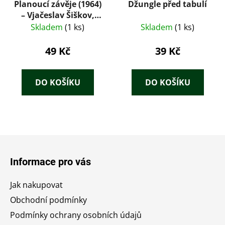
Planoucí závěje (1964)
Džungle před tabulí
– Vjačeslav Šiškov,
ilustrace Karel
Skladem
(1 ks)
Skladem
(1 ks)
Hruška
49 Kč
39 Kč
DO KOŠÍKU
DO KOŠÍKU
Z
á
Informace pro vás
p
a
Jak nakupovat
t
Obchodní podmínky
í
Podmínky ochrany osobních údajů