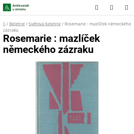
Přejít
Hledat
NÁKUP
na
KOŠÍK
obsah
Domů
/
Beletrie
/
Světová beletrie
/
Rosemarie : mazlíček německého
zázraku
Rosemarie : mazlíček
německého zázraku