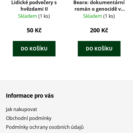
Lidické podvečery s
Beara: dokumentární
hvězdami II
román o genocidě ve
Srebrenici
Skladem
(1 ks)
Skladem
(1 ks)
50 Kč
200 Kč
DO KOŠÍKU
DO KOŠÍKU
Z
á
Informace pro vás
p
a
Jak nakupovat
t
Obchodní podmínky
í
Podmínky ochrany osobních údajů