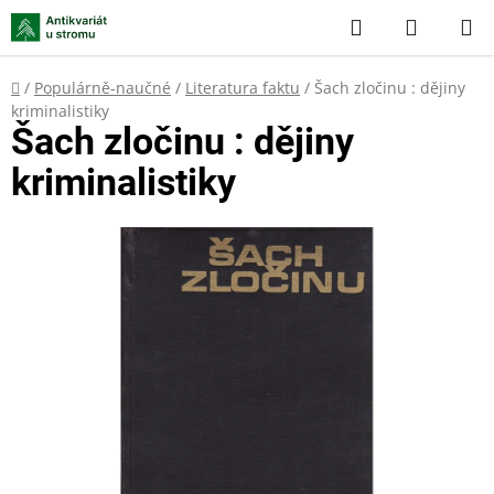
Přejít
Hledat
NÁKUP
na
KOŠÍK
obsah
Domů
/
Populárně-naučné
/
Literatura faktu
/
Šach zločinu : dějiny
kriminalistiky
Šach zločinu : dějiny
kriminalistiky