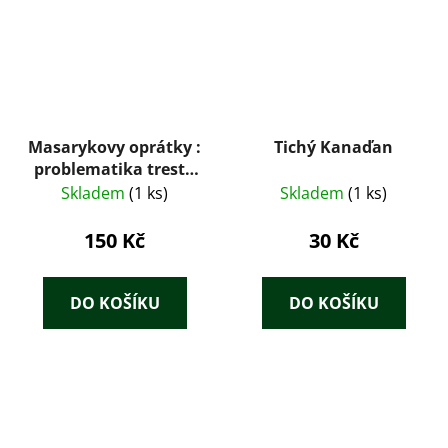
Masarykovy oprátky :
Tichý Kanaďan
problematika trestu
smrti v období první a
Skladem
(1 ks)
Skladem
(1 ks)
druhé
Československé
150 Kč
30 Kč
republiky 1918-1939
DO KOŠÍKU
DO KOŠÍKU