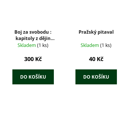
Boj za svobodu :
Pražský pitaval
kapitoly z dějin
černošského lidu
Skladem
(1 ks)
Skladem
(1 ks)
300 Kč
40 Kč
DO KOŠÍKU
DO KOŠÍKU