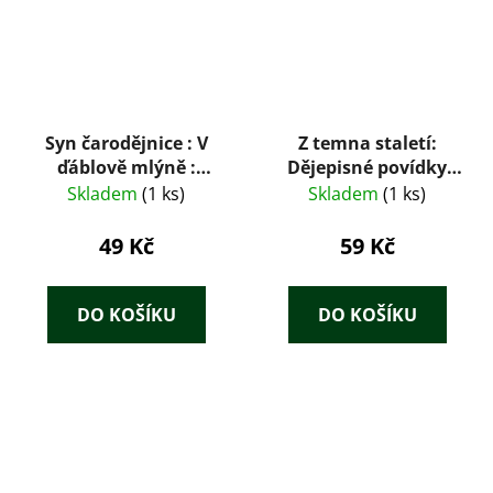
Syn čarodějnice : V
Z temna staletí:
ďáblově mlýně :
Dějepisné povídky
román o Janu
pro mládež – Josef
Skladem
(1 ks)
Skladem
(1 ks)
Keplerovi
Žemla (1924)
49 Kč
59 Kč
DO KOŠÍKU
DO KOŠÍKU