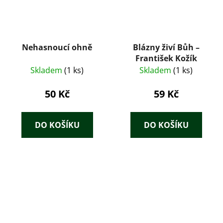
Nehasnoucí ohně
Blázny živí Bůh –
František Kožík
Skladem
(1 ks)
Skladem
(1 ks)
50 Kč
59 Kč
DO KOŠÍKU
DO KOŠÍKU