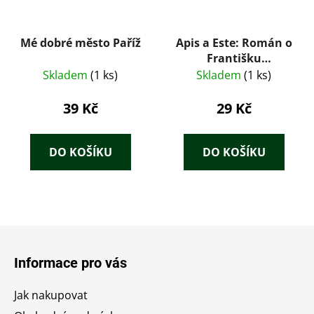
Mé dobré město Paříž
Apis a Este: Román o
Františku
Ferdinandovi - Bruno
Skladem
(1 ks)
Skladem
(1 ks)
Brehm
39 Kč
29 Kč
DO KOŠÍKU
DO KOŠÍKU
Z
á
Informace pro vás
p
a
Jak nakupovat
t