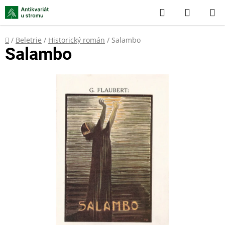
Přejít
Hledat
NÁKUP
na
KOŠÍK
obsah
Domů
/
Beletrie
/
Historický román
/
Salambo
Salambo