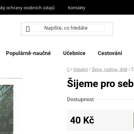
ky ochrany osobních údajů
Kontakty
Populárně-naučné
Učebnice
Cestování
Domů
/
Ostatní
/
Žena, rodina, dítě
/
Š
Šijeme pro se
Dostupnost
40 Kč
Měrná cena: