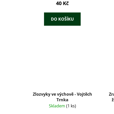
40 Kč
DO KOŠÍKU
Zlozvyky ve výchově - Vojtěch
Zr
Trnka
ž
kateg
Skladem
(1 ks)