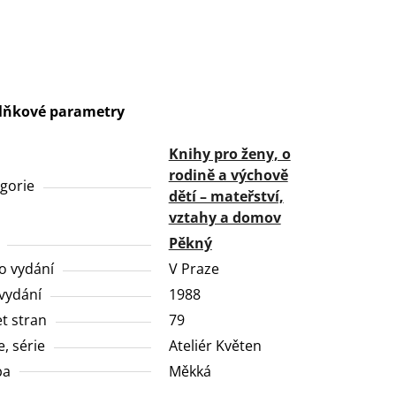
lňkové parametry
Knihy pro ženy, o
rodině a výchově
gorie
dětí – mateřství,
vztahy a domov
Pěkný
o vydání
V Praze
vydání
1988
t stran
79
e, série
Ateliér Květen
ba
Měkká