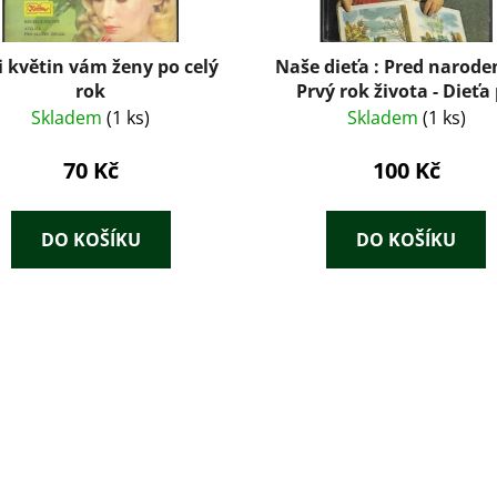
 květin vám ženy po celý
Naše dieťa : Pred narode
rok
Prvý rok života - Dieťa
prvom roku
Skladem
(1 ks)
Skladem
(1 ks)
70 Kč
100 Kč
DO KOŠÍKU
DO KOŠÍKU