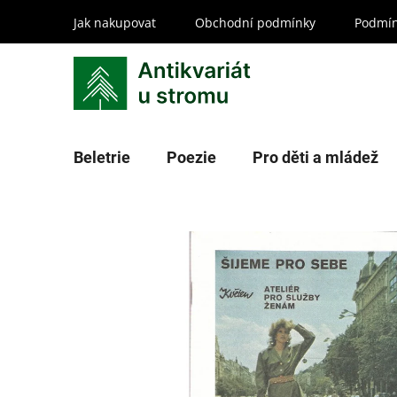
Přejít
Jak nakupovat
Obchodní podmínky
Podmín
na
obsah
Beletrie
Poezie
Pro děti a mládež