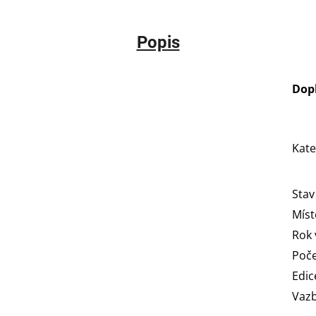
Popis
Dop
Kate
Stav
Míst
Rok 
Poče
Edic
Vaz