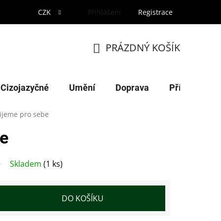
CZK
Přihlášení
Registrace
PRÁZDNÝ KOŠÍK
NÁKUPNÍ
KOŠÍK
Cizojazyčné
Umění
Doprava
Příroda
ijeme pro sebe
be
Skladem
(1 ks)
DO KOŠÍKU