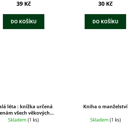
39 Kč
30 Kč
DO KOŠÍKU
DO KOŠÍKU
alá léta : knížka určená
Kniha o manželství
enám všech věkových
orií a mužům, kteří chtějí
Skladem
(1 ks)
Skladem
(1 ks)
ženám porozumět