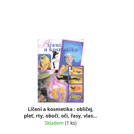
Líčení a kosmetika : obličej,
pleť, rty, obočí, oči, řasy, vlasy,
poprsí, parfémy, kůže
Skladem
(1 ks)