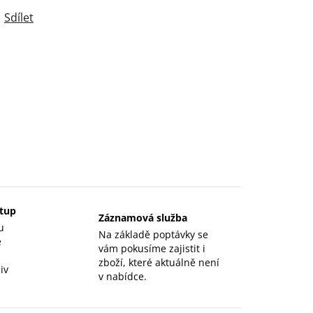
Sdílet
stup
Záznamová služba
u
Na základě poptávky se
e
vám pokusíme zajistit i
zboží, které aktuálně není
iv
v nabídce.