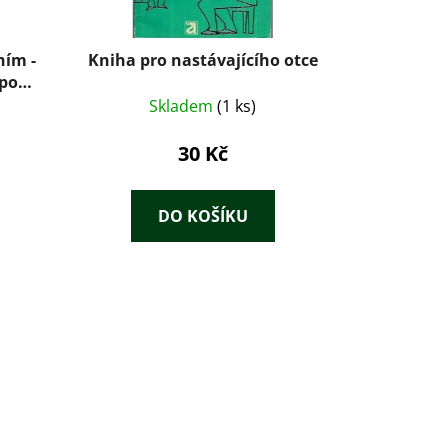
ním -
Kniha pro nastávajícího otce
 po
Skladem
(1 ks)
30 Kč
DO KOŠÍKU