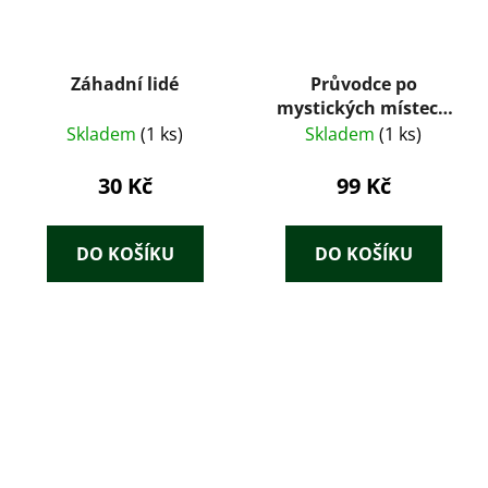
Záhadní lidé
Průvodce po
mystických místech
světa – Sarah
Skladem
(1 ks)
Skladem
(1 ks)
Bartlettová (Slovart,
2015)
30 Kč
99 Kč
DO KOŠÍKU
DO KOŠÍKU