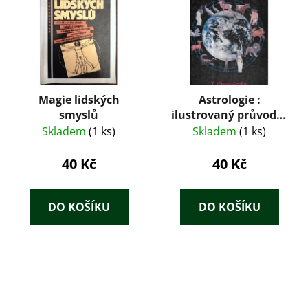
Magie lidských
Astrologie :
smyslů
ilustrovaný průvodce
: klíč k pochopení
Skladem
(1 ks)
Skladem
(1 ks)
lidského osudu
40 Kč
40 Kč
DO KOŠÍKU
DO KOŠÍKU