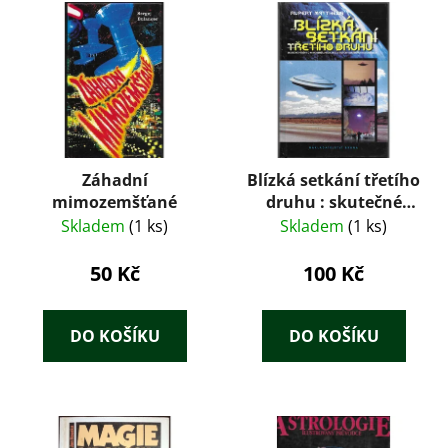
Záhadní
Blízká setkání třetího
mimozemšťané
druhu : skutečné
příběhy o
Skladem
(1 ks)
Skladem
(1 ks)
mimozemšťanech,
UFO a jiných
50 Kč
100 Kč
vesmírných
fenoménech
DO KOŠÍKU
DO KOŠÍKU