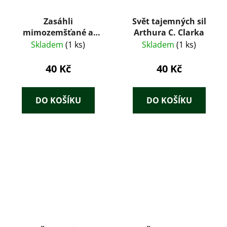
Zasáhli
Svět tajemných sil
mimozemšťané a
Arthura C. Clarka
katastrofy do vývoje
Skladem
(1 ks)
Skladem
(1 ks)
lidstva?
40 Kč
40 Kč
DO KOŠÍKU
DO KOŠÍKU