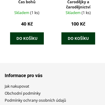
Čas bohů
Čarodějky a
čarodějnictví
Skladem
(1 ks)
Skladem
(1 ks)
40 Kč
100 Kč
DO KOŠÍKU
DO KOŠÍKU
Z
á
Informace pro vás
p
a
Jak nakupovat
t
Obchodní podmínky
í
Podmínky ochrany osobních údajů