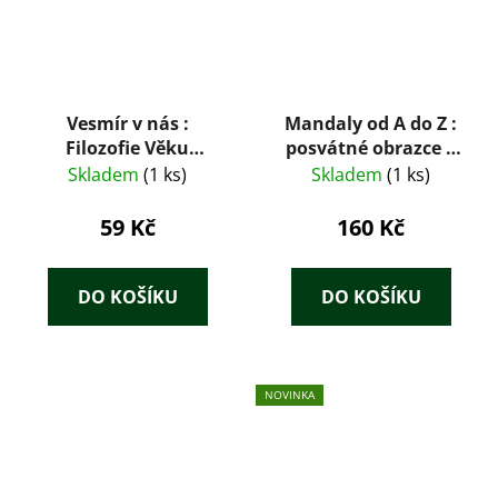
Vesmír v nás :
Mandaly od A do Z :
Filozofie Věku
posvátné obrazce k
Vodnáře pro každého
harmonizaci energie
Skladem
(1 ks)
Skladem
(1 ks)
- I. díl
a životní síly
59 Kč
160 Kč
DO KOŠÍKU
DO KOŠÍKU
NOVINKA