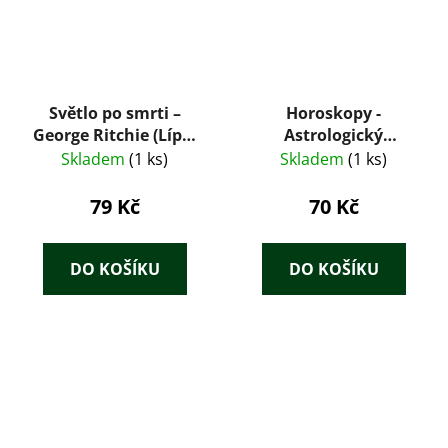
Světlo po smrti –
Horoskopy -
George Ritchie (Lípa,
Astrologický
1995)
průvodce po novém
Skladem
(1 ks)
Skladem
(1 ks)
miléniu
79 Kč
70 Kč
DO KOŠÍKU
DO KOŠÍKU