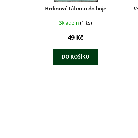
Hrdinové táhnou do boje
V
Skladem
(1 ks)
49 Kč
DO KOŠÍKU