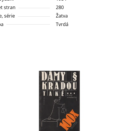
t stran
280
e, série
Žatva
ba
Tvrdá