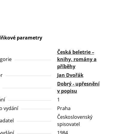
lňkové parametry
Česká beletrie –
gorie
knihy, romány a
příběhy
or
Jan Dvořák
Dobrý - upřesnění
v popisu
ní
1
o vydání
Praha
Československý
adatel
spisovatel
vydání
1984