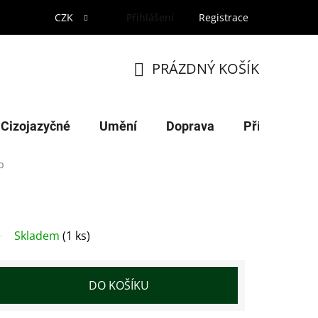
CZK
Přihlášení
Registrace
PRÁZDNÝ KOŠÍK
NÁKUPNÍ
KOŠÍK
Cizojazyčné
Umění
Doprava
Příroda
p
Skladem
(1 ks)
DO KOŠÍKU