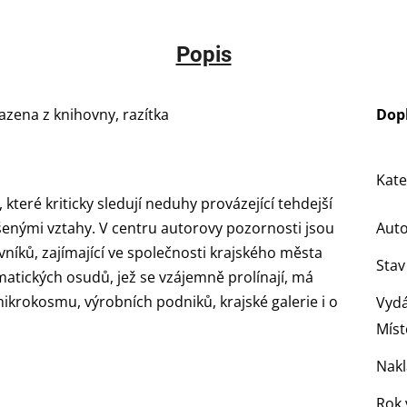
Popis
azena z knihovny, razítka
Dop
Kate
teré kriticky sledují neduhy provázející tehdejší
rušenými vztahy. V centru autorovy pozornosti jsou
Aut
vníků, zajímající ve společnosti krajského města
Stav
matických osudů, jež se vzájemně prolínají, má
ikrokosmu, výrobních podniků, krajské galerie i o
Vydá
Míst
Nakl
Rok 