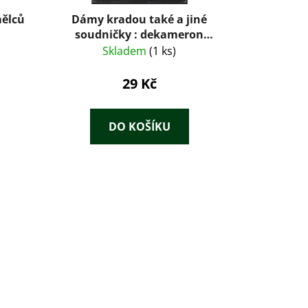
mělců
Dámy kradou také a jiné
soudničky : dekameron
soudniček
Skladem
(1 ks)
29 Kč
DO KOŠÍKU