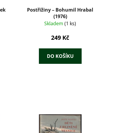
šek
Postřižiny – Bohumil Hrabal
(1976)
Skladem
(1 ks)
249 Kč
DO KOŠÍKU