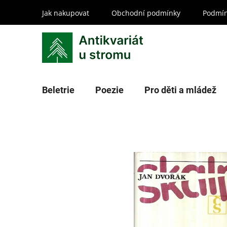
Přejít
Jak nakupovat
Obchodní podmínky
Podmín
na
obsah
Beletrie
Poezie
Pro děti a mládež