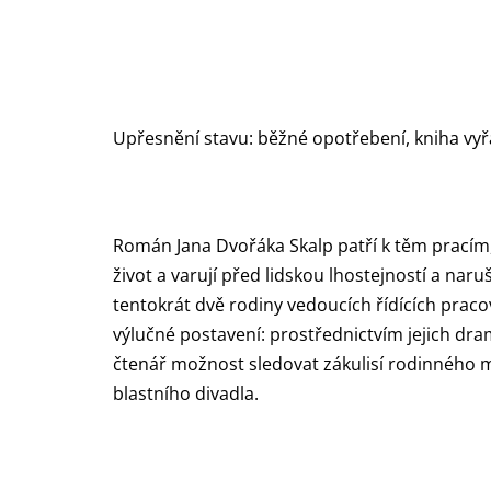
Upřesnění stavu: běžné opotřebení, kniha vyř
Román Jana Dvořáka Skalp patří k těm pracím, k
život a varují před lidskou lhostejností a na
tentokrát dvě rodiny vedoucích řídících praco
výlučné postavení: prostřednictvím jejich dra
čtenář možnost sledovat zákulisí rodinného m
blastního divadla.