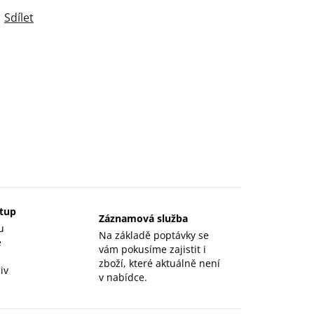
Sdílet
stup
Záznamová služba
u
Na základě poptávky se
e
vám pokusíme zajistit i
zboží, které aktuálně není
iv
v nabídce.