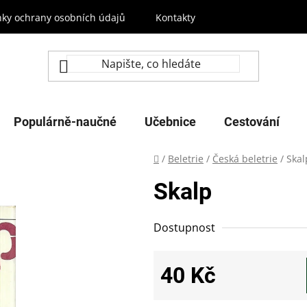
ky ochrany osobních údajů
Kontakty
Populárně-naučné
Učebnice
Cestování
Domů
/
Beletrie
/
Česká beletrie
/
Skal
Skalp
Dostupnost
40 Kč
Měrná cena: