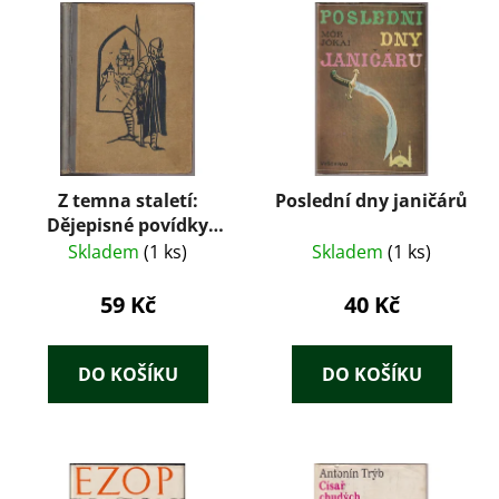
Z temna staletí:
Poslední dny janičárů
Dějepisné povídky
pro mládež – Josef
Skladem
(1 ks)
Skladem
(1 ks)
Žemla (1924)
59 Kč
40 Kč
DO KOŠÍKU
DO KOŠÍKU