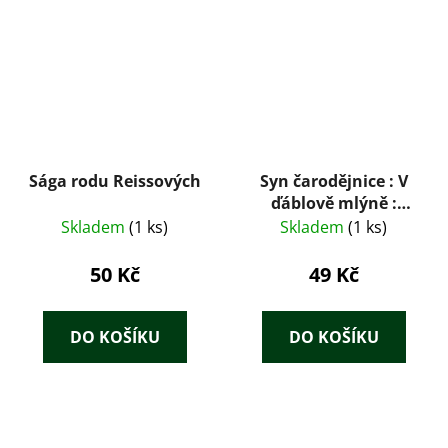
Sága rodu Reissových
Syn čarodějnice : V
ďáblově mlýně :
román o Janu
Skladem
(1 ks)
Skladem
(1 ks)
Keplerovi
50 Kč
49 Kč
DO KOŠÍKU
DO KOŠÍKU