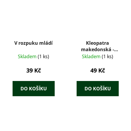
V rozpuku mládí
Kleopatra
makedonská -
Pilátova milenka
Skladem
(1 ks)
Skladem
(1 ks)
39 Kč
49 Kč
DO KOŠÍKU
DO KOŠÍKU