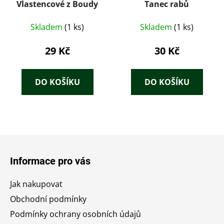
Vlastencové z Boudy
Tanec rabů
Skladem
(1 ks)
Skladem
(1 ks)
29 Kč
30 Kč
DO KOŠÍKU
DO KOŠÍKU
Z
á
Informace pro vás
p
a
Jak nakupovat
t
Obchodní podmínky
í
Podmínky ochrany osobních údajů