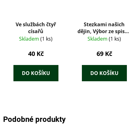
Ve službách čtyř
Stezkami našich
císařů
dějin, Výbor ze spisův
Al. Jiráska
Skladem
(1 ks)
Skladem
(1 ks)
40 Kč
69 Kč
DO KOŠÍKU
DO KOŠÍKU
Podobné produkty