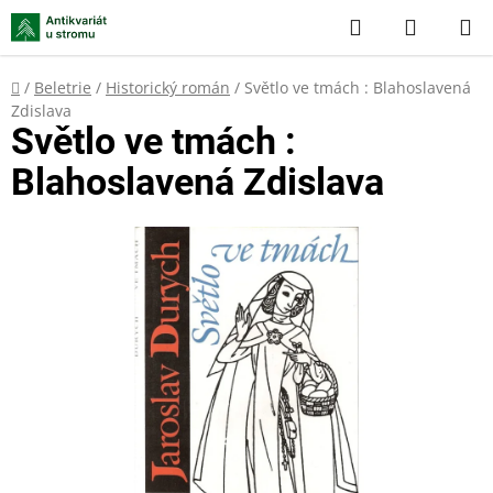
Přejít
Hledat
NÁKUP
na
KOŠÍK
obsah
Domů
/
Beletrie
/
Historický román
/
Světlo ve tmách : Blahoslavená
Zdislava
Světlo ve tmách :
Blahoslavená Zdislava