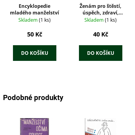
Encyklopedie
Ženám pro štěstí,
mladého manželství
úspěch, zdraví,
pohodu, krásu
Skladem
(1 ks)
Skladem
(1 ks)
50 Kč
40 Kč
DO KOŠÍKU
DO KOŠÍKU
Podobné produkty