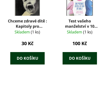
Chceme zdravé dítě :
Test vašeho
Kapitoly pro
manželství v 10
nastávající matky a
krocích : jak poznat,
Skladem
(1 ks)
Skladem
(1 ks)
otce
jestli je čas jít dál?
30 Kč
100 Kč
DO KOŠÍKU
DO KOŠÍKU