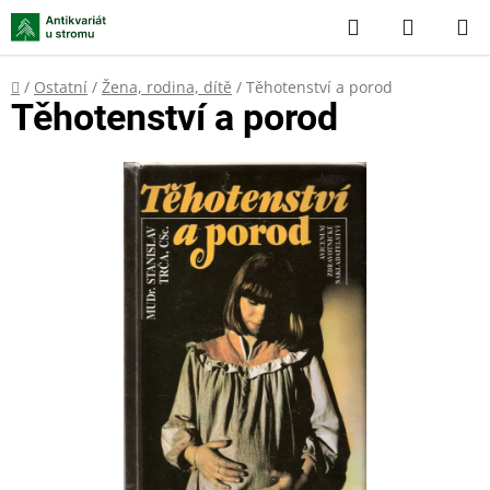
Přejít
Hledat
NÁKUP
na
KOŠÍK
obsah
Domů
/
Ostatní
/
Žena, rodina, dítě
/
Těhotenství a porod
Těhotenství a porod