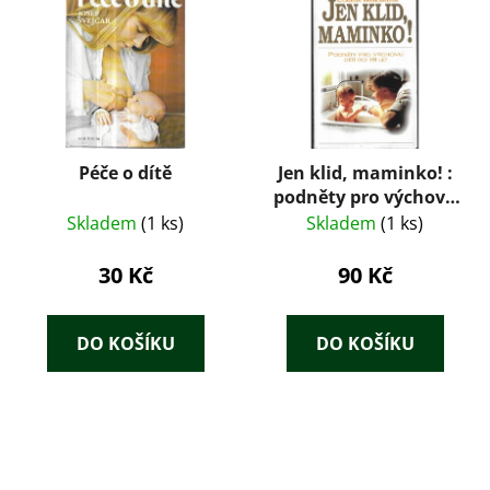
Péče o dítě
Jen klid, maminko! :
podněty pro výchovu
dětí do tří let
Skladem
(1 ks)
Skladem
(1 ks)
30 Kč
90 Kč
DO KOŠÍKU
DO KOŠÍKU