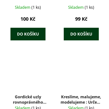
Skladem
(1 ks)
Skladem
(1 ks)
100 Kč
99 Kč
DO KOŠÍKU
DO KOŠÍKU
Gordické uzly
Kreslíme, malujeme,
rovnoprávného
modelujeme : Určeno
párového
učitelkám
Skladem
(1 ks)
Skladem
(1 ks)