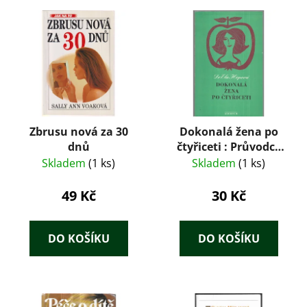
Zbrusu nová za 30
Dokonalá žena po
dnů
čtyřiceti : Průvodce
radostmi a strastmi
Skladem
(1 ks)
Skladem
(1 ks)
středního věku
49 Kč
30 Kč
DO KOŠÍKU
DO KOŠÍKU