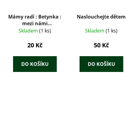
Mámy radí : Betynka :
Naslouchejte dětem
mezi námi
maminkami 11 / 08
Skladem
(1 ks)
Skladem
(1 ks)
20 Kč
50 Kč
DO KOŠÍKU
DO KOŠÍKU