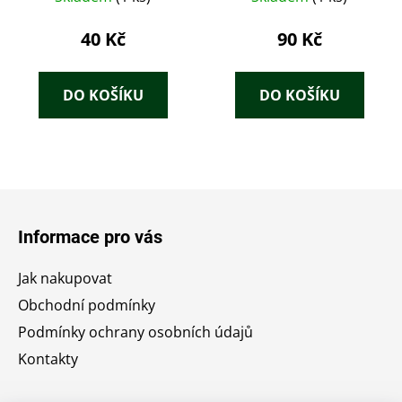
dorozumívání
mateřských škol
40 Kč
90 Kč
DO KOŠÍKU
DO KOŠÍKU
Z
á
Informace pro vás
p
a
Jak nakupovat
t
Obchodní podmínky
í
Podmínky ochrany osobních údajů
Kontakty