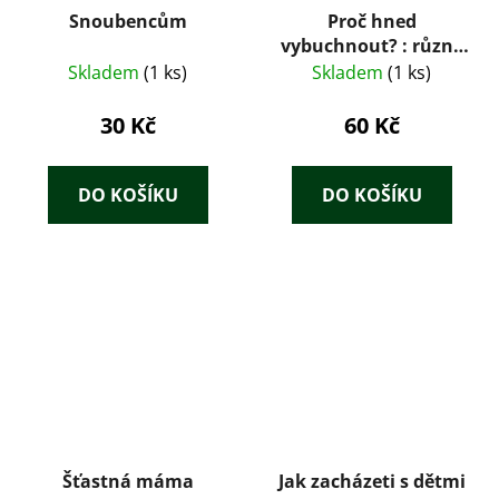
Snoubencům
Proč hned
vybuchnout? : různé
temperamenty v
Skladem
(1 ks)
Skladem
(1 ks)
rodině
30 Kč
60 Kč
DO KOŠÍKU
DO KOŠÍKU
Šťastná máma
Jak zacházeti s dětmi