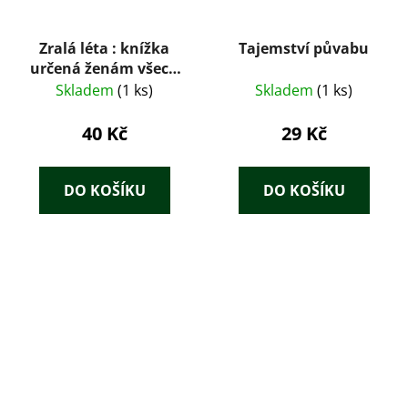
Zralá léta : knížka
Tajemství půvabu
určená ženám všech
věkových kategorií a
Skladem
(1 ks)
Skladem
(1 ks)
mužům, kteří chtějí
ženám porozumět
40 Kč
29 Kč
DO KOŠÍKU
DO KOŠÍKU