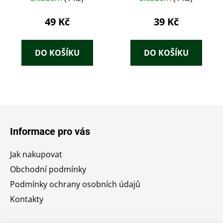
49 Kč
39 Kč
DO KOŠÍKU
DO KOŠÍKU
Z
á
Informace pro vás
p
a
Jak nakupovat
t
Obchodní podmínky
í
Podmínky ochrany osobních údajů
Kontakty