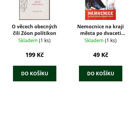
O věcech obecných
Nemocnice na kraji
čili Zóon polítikon
města po dvaceti
letech : televizní
Skladem
(1 ks)
Skladem
(1 ks)
román podle
stejnojmenného
199 Kč
49 Kč
seriálu
DO KOŠÍKU
DO KOŠÍKU