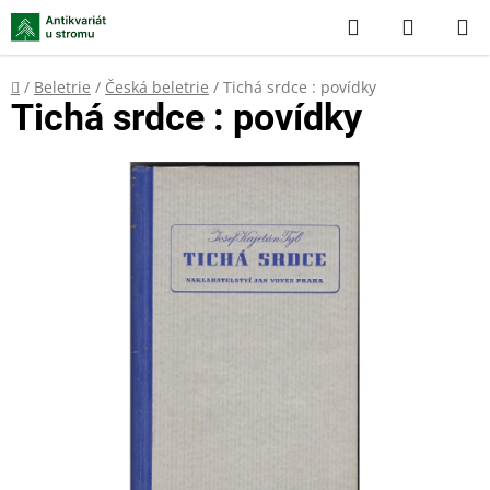
Přejít
Hledat
NÁKUP
na
KOŠÍK
obsah
Domů
/
Beletrie
/
Česká beletrie
/
Tichá srdce : povídky
Tichá srdce : povídky