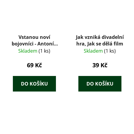
Vstanou noví
Jak vzniká divadelní
bojovníci - Antonín
hra, Jak se dělá film
Zápotocký
Skladem
(1 ks)
Skladem
(1 ks)
69 Kč
39 Kč
DO KOŠÍKU
DO KOŠÍKU