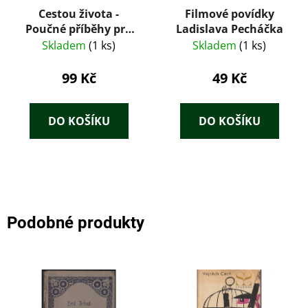
Cestou života -
Filmové povídky
Poučné příběhy pro
Ladislava Pecháčka
mladé i staré
Skladem
(1 ks)
Skladem
(1 ks)
99 Kč
49 Kč
DO KOŠÍKU
DO KOŠÍKU
Podobné produkty