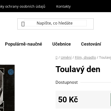
ky ochrany osobních údajů
Kontakty
Populárně-naučné
Učebnice
Cestování
Domů
/
Umění
/
Film, divadlo
/
Toulav
Toulavý den
Dostupnost
50 Kč
Měrná cena: