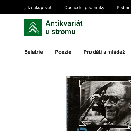
Přejít
Jak nakupovat
Obchodní podmínky
Podmín
na
obsah
Beletrie
Poezie
Pro děti a mládež