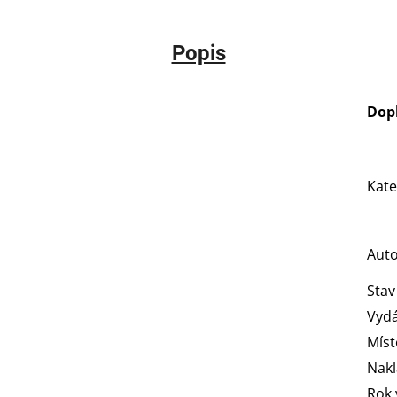
Popis
Dop
Kate
Aut
Stav
Vydá
Míst
Nakl
Rok 