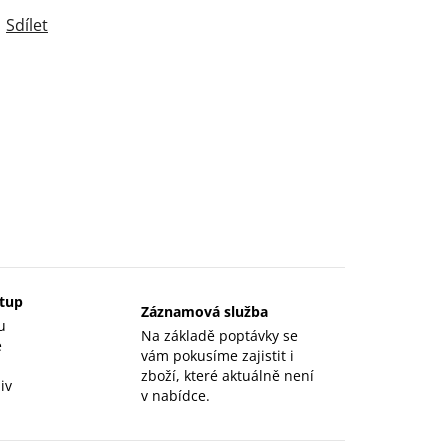
Sdílet
stup
Záznamová služba
u
Na základě poptávky se
e
vám pokusíme zajistit i
zboží, které aktuálně není
iv
v nabídce.