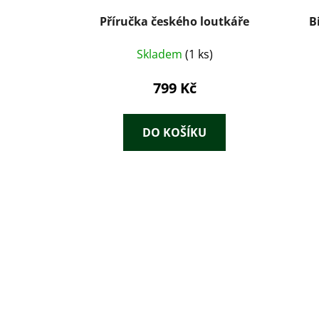
Příručka českého loutkáře
B
Skladem
(1 ks)
799 Kč
DO KOŠÍKU