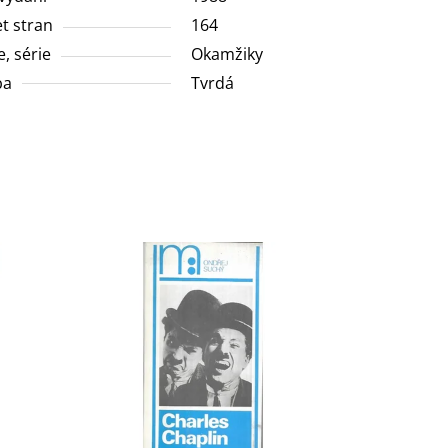
t stran
164
e, série
Okamžiky
ba
Tvrdá