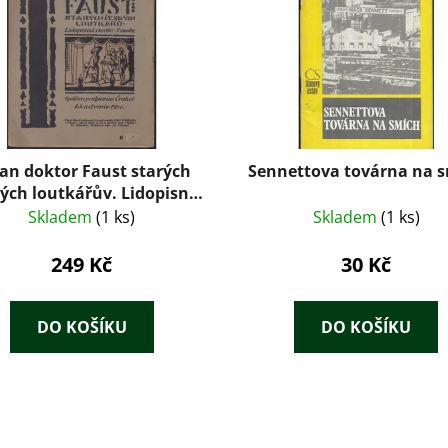
an doktor Faust starých
Sennettova továrna na 
ých loutkářův. Lidopisná
tudie - Jindřich Veselý
Skladem
(1 ks)
Skladem
(1 ks)
249 Kč
30 Kč
DO KOŠÍKU
DO KOŠÍKU