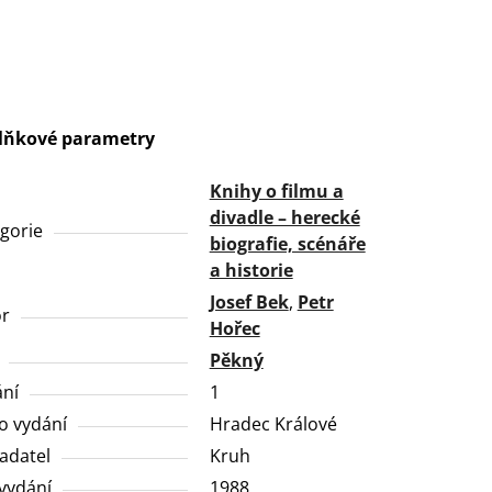
lňkové parametry
Knihy o filmu a
divadle – herecké
gorie
biografie, scénáře
a historie
Josef Bek
,
Petr
or
Hořec
Pěkný
ní
1
o vydání
Hradec Králové
adatel
Kruh
vydání
1988