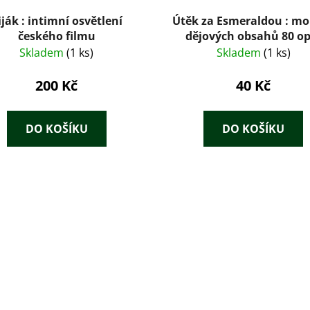
iják : intimní osvětlení
Útěk za Esmeraldou : m
českého filmu
dějových obsahů 80 op
českých skladatelů
Skladem
(1 ks)
Skladem
(1 ks)
200 Kč
40 Kč
DO KOŠÍKU
DO KOŠÍKU