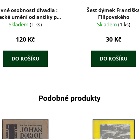
avné osobnosti divadla :
Šest dýmek Františk
ecké umění od antiky po
Filipovského
dnešek
Skladem
(1 ks)
Skladem
(1 ks)
120 Kč
30 Kč
DO KOŠÍKU
DO KOŠÍKU
Podobné produkty