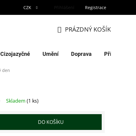
CZK
Přihlášení
Registrace
PRÁZDNÝ KOŠÍK
NÁKUPNÍ
KOŠÍK
Cizojazyčné
Umění
Doprava
Příroda
ý den
Skladem
(1 ks)
DO KOŠÍKU