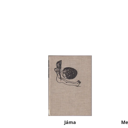
Jáma
Me