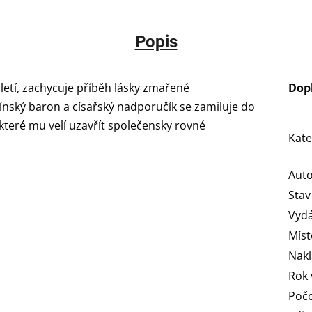
Popis
etí, zachycuje příběh lásky zmařené
Dop
nský baron a císařský nadporučík se zamiluje do
 které mu velí uzavřít společensky rovné
Kate
Aut
Stav
Vydá
Míst
Nakl
Rok 
Poče