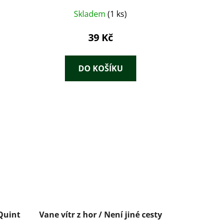
Skladem
(1 ks)
39 Kč
DO KOŠÍKU
Quint
Vane vítr z hor / Není jiné cesty