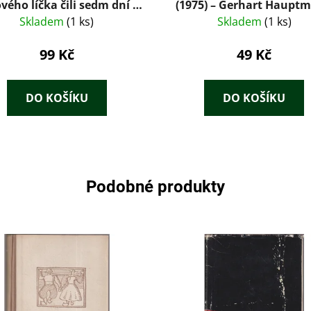
vého líčka čili sedm dní a
(1975) – Gerhart Haupt
sedm nocí
Skladem
(1 ks)
Skladem
(1 ks)
99 Kč
49 Kč
DO KOŠÍKU
DO KOŠÍKU
Podobné produkty