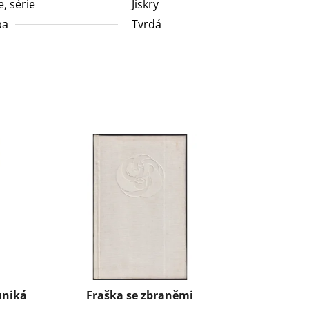
e, série
Jiskry
ba
Tvrdá
uniká
Fraška se zbraněmi