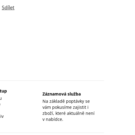
Sdílet
stup
Záznamová služba
u
Na základě poptávky se
e
vám pokusíme zajistit i
zboží, které aktuálně není
iv
v nabídce.