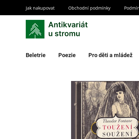
Přejít
Jak nakupovat
Obchodní podmínky
Podmín
na
obsah
Beletrie
Poezie
Pro děti a mládež