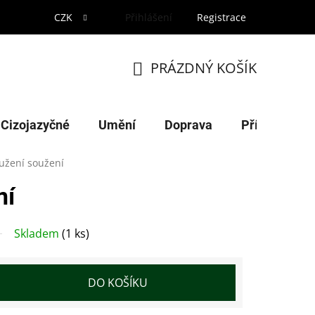
CZK
Přihlášení
Registrace
PRÁZDNÝ KOŠÍK
NÁKUPNÍ
KOŠÍK
Cizojazyčné
Umění
Doprava
Příroda
užení soužení
ní
Skladem
(1 ks)
DO KOŠÍKU