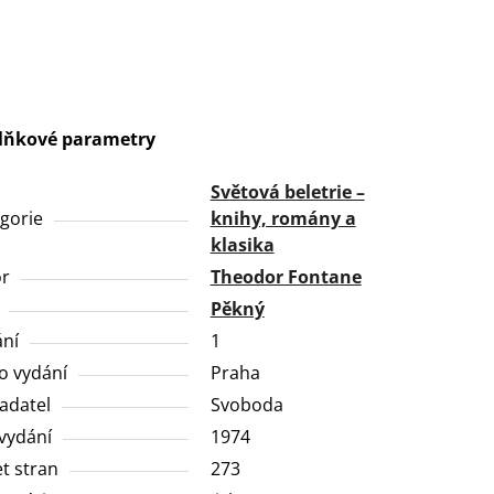
lňkové parametry
Světová beletrie –
gorie
knihy, romány a
klasika
or
Theodor Fontane
Pěkný
ní
1
o vydání
Praha
adatel
Svoboda
vydání
1974
t stran
273