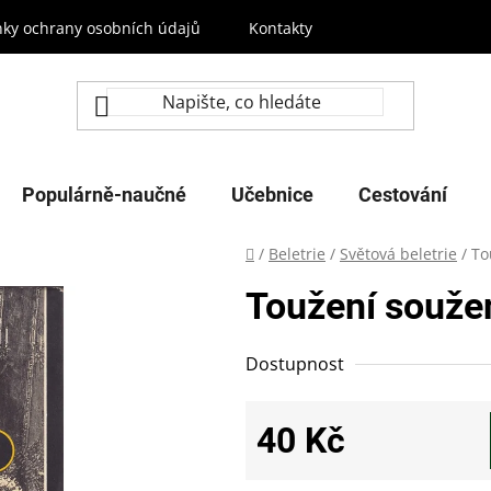
ky ochrany osobních údajů
Kontakty
Populárně-naučné
Učebnice
Cestování
Domů
/
Beletrie
/
Světová beletrie
/
To
Toužení souže
Dostupnost
40 Kč
Měrná cena: