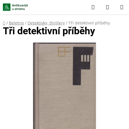
Přejít
Hledat
NÁKUP
na
KOŠÍK
obsah
Domů
/
Beletrie
/
Detektivky, thrillery
/
Tři detektivní příběhy
Tři detektivní příběhy