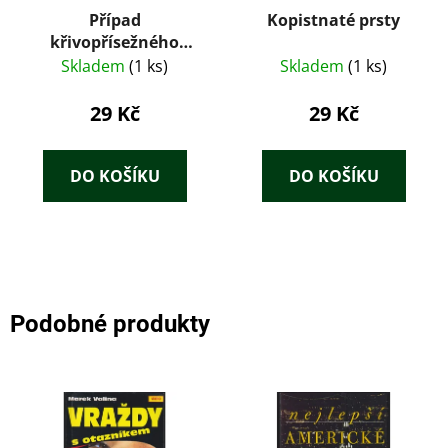
Případ
Kopistnaté prsty
křivopřísežného
papouška
Skladem
(1 ks)
Skladem
(1 ks)
29 Kč
29 Kč
DO KOŠÍKU
DO KOŠÍKU
Podobné produkty