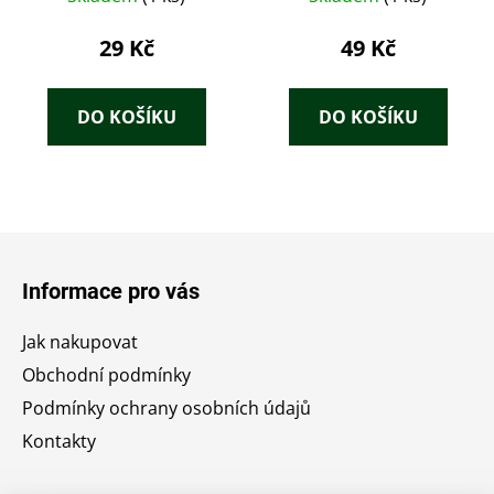
29 Kč
49 Kč
DO KOŠÍKU
DO KOŠÍKU
Z
á
Informace pro vás
p
a
Jak nakupovat
t
Obchodní podmínky
í
Podmínky ochrany osobních údajů
Kontakty