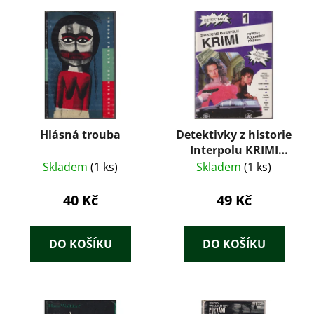
Hlásná trouba
Detektivky z historie
Interpolu KRIMI
1/1999 – Kolektiv
Skladem
(1 ks)
Skladem
(1 ks)
autorů
40 Kč
49 Kč
DO KOŠÍKU
DO KOŠÍKU