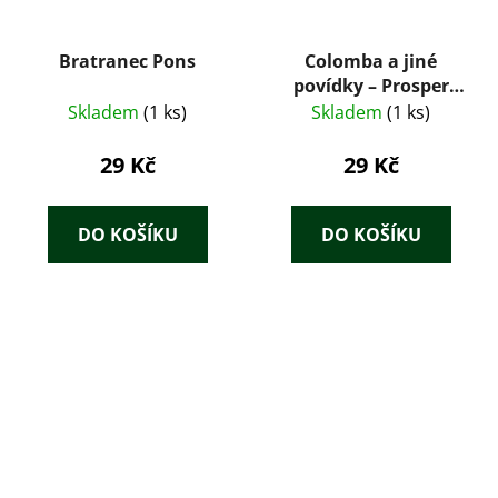
Bratranec Pons
Colomba a jiné
povídky – Prosper
Mérimée (1959)
Skladem
(1 ks)
Skladem
(1 ks)
29 Kč
29 Kč
DO KOŠÍKU
DO KOŠÍKU