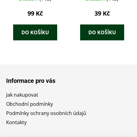
99 Kč
39 Kč
DO KOŠÍKU
DO KOŠÍKU
Z
á
Informace pro vás
p
a
Jak nakupovat
t
Obchodní podmínky
í
Podmínky ochrany osobních údajů
Kontakty