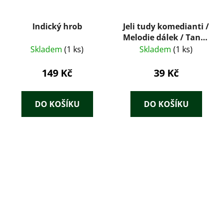
Indický hrob
Jeli tudy komedianti /
Melodie dálek / Tanec
kolem šibenice
Skladem
(1 ks)
Skladem
(1 ks)
149 Kč
39 Kč
DO KOŠÍKU
DO KOŠÍKU