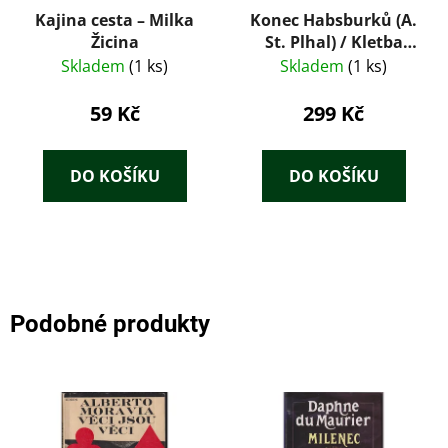
Kajina cesta – Milka
Konec Habsburků (A.
Žicina
St. Plhal) / Kletba
Habsburků (Díl V. –
Skladem
(1 ks)
Skladem
(1 ks)
Viktor Justus) /
Paprsky smrti (Dr.
59 Kč
299 Kč
Jaroslav Velšovský) –
tři sešitové romány z
roku 1927 v jedné
DO KOŠÍKU
DO KOŠÍKU
dobové převazbě.
Podobné produkty