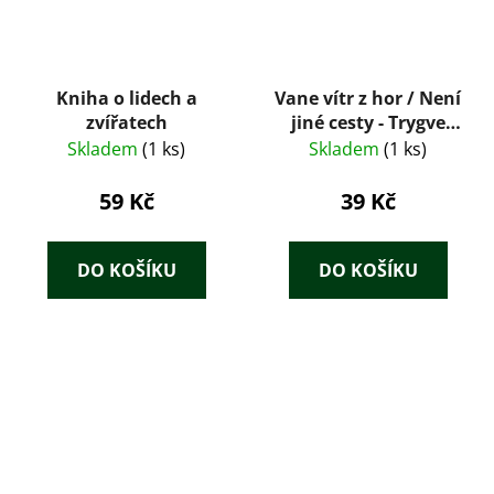
Kniha o lidech a
Vane vítr z hor / Není
zvířatech
jiné cesty - Trygve
Gulbranssen
Skladem
(1 ks)
Skladem
(1 ks)
59 Kč
39 Kč
DO KOŠÍKU
DO KOŠÍKU