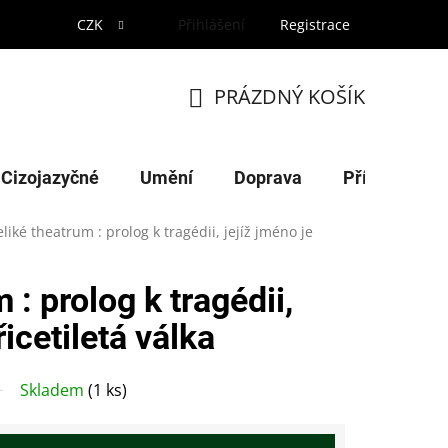
CZK
Přihlášení
Registrace
PRÁZDNÝ KOŠÍK
NÁKUPNÍ
KOŠÍK
Cizojazyčné
Umění
Doprava
Příroda
eliké theatrum : prolog k tragédii, jejíž jméno je
 : prolog k tragédii,
řicetiletá válka
Skladem
(1 ks)