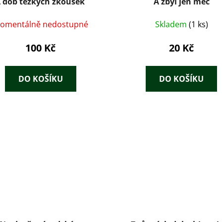
Z dob těžkých zkoušek
A zbyl jen meč
omentálně nedostupné
Skladem
(1 ks)
100 Kč
20 Kč
DO KOŠÍKU
DO KOŠÍKU