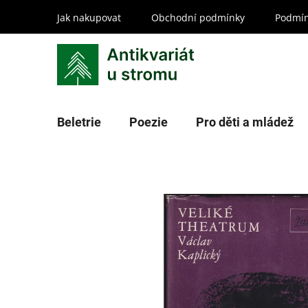
Přejít
Jak nakupovat
Obchodní podmínky
Podmín
na
obsah
Beletrie
Poezie
Pro děti a mládež