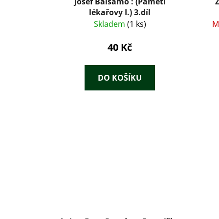
Josef Balsamo : (Paměti
lékařovy I.) 3.díl
Skladem
(1 ks)
M
40 Kč
DO KOŠÍKU