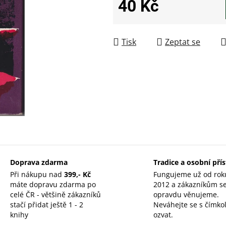
40 Kč
Měrná cena:
Tisk
Zeptat se
Doprava zdarma
Tradice a osobní pří
Při nákupu nad
399,- Kč
Fungujeme už od rok
máte dopravu zdarma po
2012 a zákazníkům s
celé ČR - většině zákazníků
opravdu věnujeme.
stačí přidat ještě 1 - 2
Neváhejte se s čímkol
knihy
ozvat.