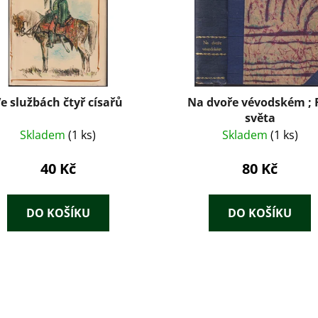
e službách čtyř císařů
Na dvoře vévodském ; 
světa
Skladem
(1 ks)
Skladem
(1 ks)
40 Kč
80 Kč
DO KOŠÍKU
DO KOŠÍKU