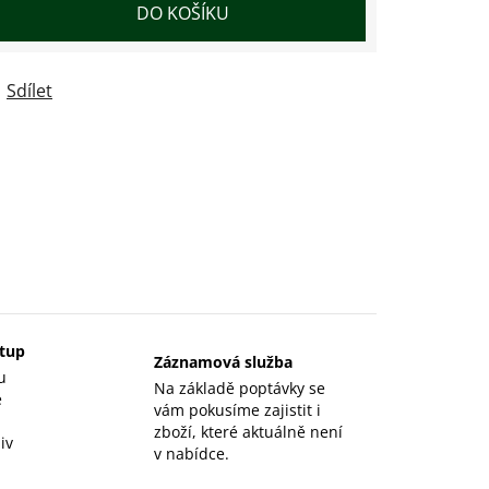
DO KOŠÍKU
Sdílet
stup
Záznamová služba
u
Na základě poptávky se
e
vám pokusíme zajistit i
zboží, které aktuálně není
iv
v nabídce.