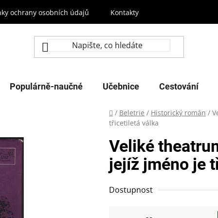
ky ochrany osobních údajů
Kontakty
Populárně-naučné
Učebnice
Cestování
Domů
/
Beletrie
/
Historický román
/
V
třicetiletá válka
Veliké theatrum
jejíž jméno je t
Dostupnost