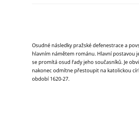
Osudné následky pražské defenestrace a povst
hlavním námětem románu. Hlavní postavou je
se promítá osud řady jeho současníků. Je obvi
nakonec odmítne přestoupit na katolickou cí
období 1620-27.