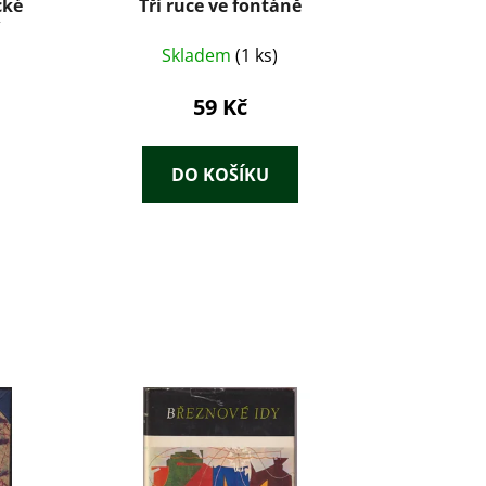
cké
Tři ruce ve fontáně
Skladem
(1 ks)
59 Kč
DO KOŠÍKU