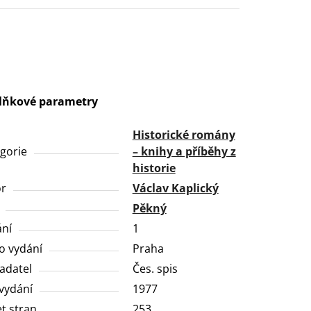
lňkové parametry
Historické romány
gorie
– knihy a příběhy z
historie
or
Václav Kaplický
Pěkný
ní
1
o vydání
Praha
adatel
Čes. spis
vydání
1977
t stran
253