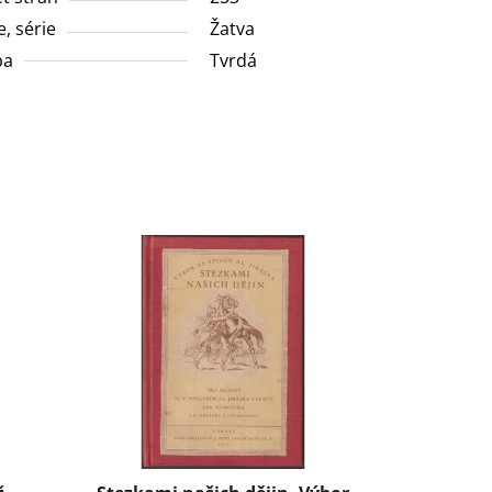
e, série
Žatva
ba
Tvrdá