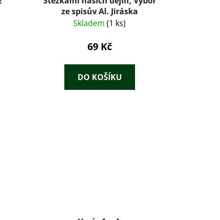
ž
Stezkami našich dějin, Výbor
ze spisův Al. Jiráska
Skladem
(1 ks)
69 Kč
DO KOŠÍKU