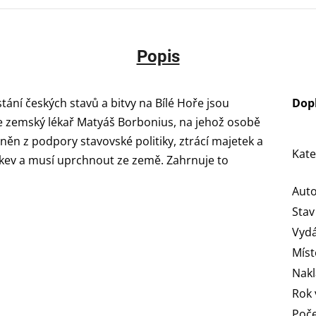
Popis
ání českých stavů a bitvy na Bílé Hoře jsou
Dop
 zemský lékař Matyáš Borbonius, na jehož osobě
něn z podpory stavovské politiky, ztrácí majetek a
Kate
rkev a musí uprchnout ze země. Zahrnuje to
Aut
Stav
Vydá
Míst
Nakl
Rok 
Poče