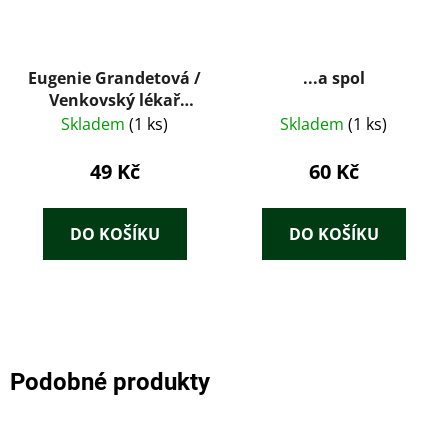
Eugenie Grandetová /
...a spol
Venkovský lékař
(1929) – Honoré de
Skladem
(1 ks)
Skladem
(1 ks)
Balzac, ilustrace
František Tichý
49 Kč
60 Kč
DO KOŠÍKU
DO KOŠÍKU
Podobné produkty