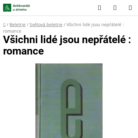
Přejít
Hledat
NÁKUP
na
KOŠÍK
obsah
Domů
/
Beletrie
/
Světová beletrie
/
Všichni lidé jsou nepřátelé :
romance
Všichni lidé jsou nepřátelé :
romance