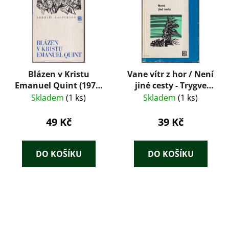
Blázen v Kristu
Vane vítr z hor / Není
Emanuel Quint (1975)
jiné cesty - Trygve
– Gerhart
Gulbranssen
Skladem
(1 ks)
Skladem
(1 ks)
Hauptmann
49 Kč
39 Kč
DO KOŠÍKU
DO KOŠÍKU