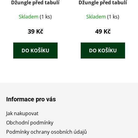
Džungle před tabulí
Džungle před tabulí
Skladem
(1 ks)
Skladem
(1 ks)
39 Kč
49 Kč
DO KOŠÍKU
DO KOŠÍKU
Z
á
Informace pro vás
p
a
Jak nakupovat
t
Obchodní podmínky
í
Podmínky ochrany osobních údajů