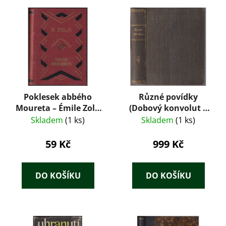
Poklesek abbého
Různé povídky
Moureta – Émile Zola
(Dobový konvolut 8
(1923)
tisků: Tolstoj,
Skladem
(1 ks)
Skladem
(1 ks)
Maupassant, Zola,
Dickens, Jókai) – J.
59 Kč
999 Kč
Otto (cca 1890–1905)
DO KOŠÍKU
DO KOŠÍKU