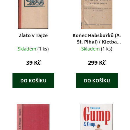
Zlato v Tajze
Konec Habsburků (A.
St. Plhal) / Kletba
Habsburků (Díl V. –
Skladem
(1 ks)
Skladem
(1 ks)
Viktor Justus) /
Paprsky smrti (Dr.
39 Kč
299 Kč
Jaroslav Velšovský) –
tři sešitové romány z
roku 1927 v jedné
DO KOŠÍKU
DO KOŠÍKU
dobové převazbě.