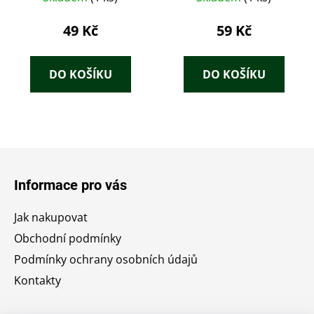
49 Kč
59 Kč
DO KOŠÍKU
DO KOŠÍKU
Z
á
Informace pro vás
p
a
Jak nakupovat
t
Obchodní podmínky
í
Podmínky ochrany osobních údajů
Kontakty