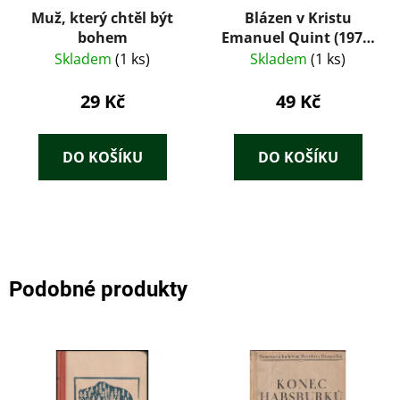
Muž, který chtěl být
Blázen v Kristu
bohem
Emanuel Quint (1975)
– Gerhart
Skladem
(1 ks)
Skladem
(1 ks)
Hauptmann
29 Kč
49 Kč
DO KOŠÍKU
DO KOŠÍKU
Podobné produkty