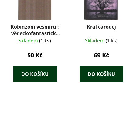
Robinzoni vesmíru :
Král čaroděj
vědeckofantastický
román
Skladem
(1 ks)
Skladem
(1 ks)
50 Kč
69 Kč
DO KOŠÍKU
DO KOŠÍKU