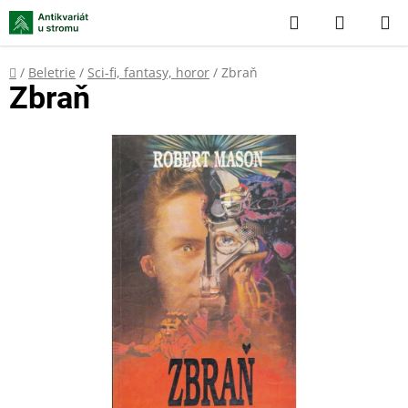
Přejít
Hledat
NÁKUP
na
KOŠÍK
obsah
Domů
/
Beletrie
/
Sci-fi, fantasy, horor
/
Zbraň
Zbraň