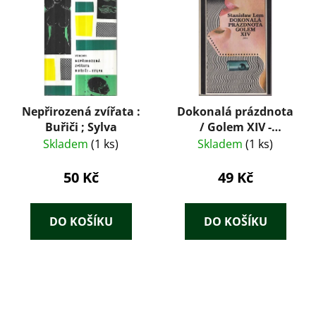
Nepřirozená zvířata :
Dokonalá prázdnota
Buřiči ; Sylva
/ Golem XIV -
Stanisław Lem
Skladem
(1 ks)
Skladem
(1 ks)
50 Kč
49 Kč
DO KOŠÍKU
DO KOŠÍKU