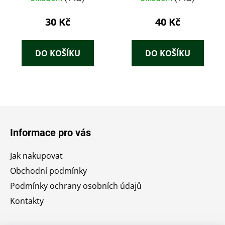
30 Kč
40 Kč
DO KOŠÍKU
DO KOŠÍKU
Z
á
Informace pro vás
p
a
Jak nakupovat
t
Obchodní podmínky
í
Podmínky ochrany osobních údajů
Kontakty