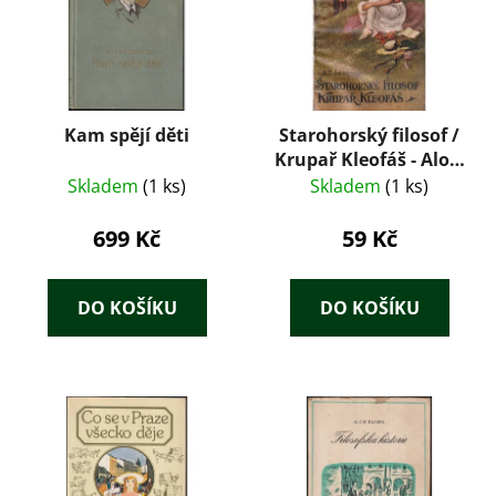
Kam spějí děti
Starohorský filosof /
Krupař Kleofáš - Alois
Vojtěch Šmilovský
Skladem
(1 ks)
Skladem
(1 ks)
699 Kč
59 Kč
DO KOŠÍKU
DO KOŠÍKU