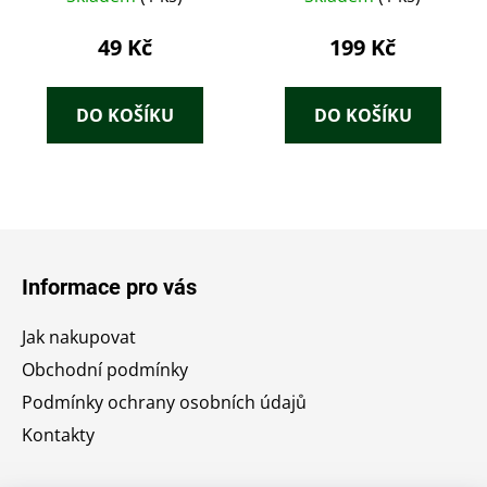
Kružina
49 Kč
199 Kč
DO KOŠÍKU
DO KOŠÍKU
Z
á
Informace pro vás
p
a
Jak nakupovat
t
Obchodní podmínky
í
Podmínky ochrany osobních údajů
Kontakty