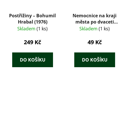
Postřižiny – Bohumil
Nemocnice na kraji
Hrabal (1976)
města po dvaceti
letech : televizní
Skladem
(1 ks)
Skladem
(1 ks)
román podle
stejnojmenného
249 Kč
49 Kč
seriálu
DO KOŠÍKU
DO KOŠÍKU