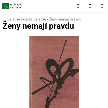
Přejít
Hledat
NÁKUP
na
KOŠÍK
obsah
Domů
/
Beletrie
/
Česká beletrie
/
Ženy nemají pravdu
Ženy nemají pravdu