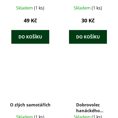
Skladem
(1 ks)
Skladem
(1 ks)
49 Kč
30 Kč
DO KOŠÍKU
DO KOŠÍKU
O zlých samotářích
Dobrovolec
hanáckého
pluku+Martin
Skladem
(1 ks)
Skladem
(1 ks)