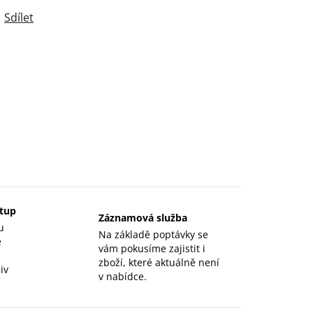
Sdílet
stup
Záznamová služba
u
Na základě poptávky se
e
vám pokusíme zajistit i
zboží, které aktuálně není
iv
v nabídce.