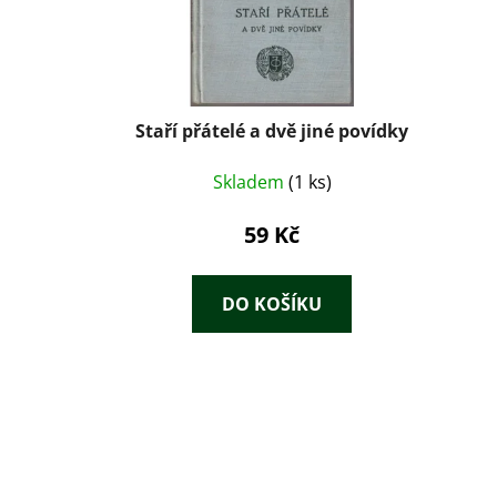
Staří přátelé a dvě jiné povídky
Skladem
(1 ks)
59 Kč
DO KOŠÍKU