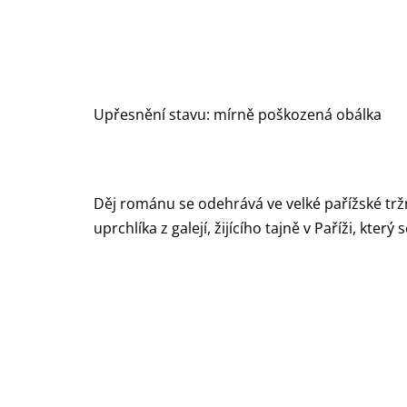
Upřesnění stavu: mírně poškozená obálka
Děj románu se odehrává ve velké pařížské tržn
uprchlíka z galejí, žijícího tajně v Paříži, kt