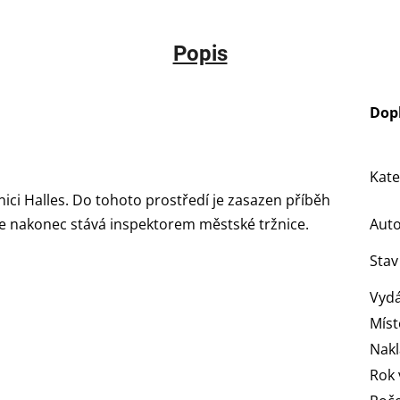
Popis
Dop
Kate
ici Halles. Do tohoto prostředí je zasazen příběh
erý se nakonec stává inspektorem městské tržnice.
Aut
Stav
Vydá
Míst
Nakl
Rok 