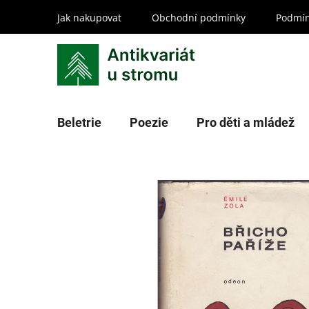
Přejít
Jak nakupovat
Obchodní podmínky
Podmín
na
obsah
Beletrie
Poezie
Pro děti a mládež