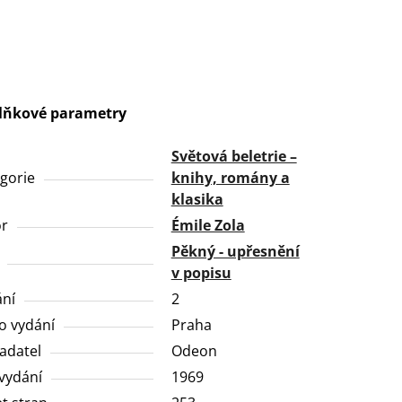
lňkové parametry
Světová beletrie –
gorie
knihy, romány a
klasika
or
Émile Zola
Pěkný - upřesnění
v popisu
ní
2
o vydání
Praha
adatel
Odeon
vydání
1969