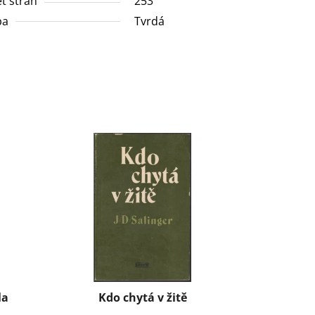
t stran
253
ba
Tvrdá
la
Kdo chytá v žitě