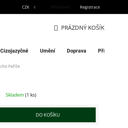
CZK
Přihlášení
Registrace
PRÁZDNÝ KOŠÍK
NÁKUPNÍ
KOŠÍK
Cizojazyčné
Umění
Doprava
Příroda
icho Paříže
Skladem
(1 ks)
DO KOŠÍKU