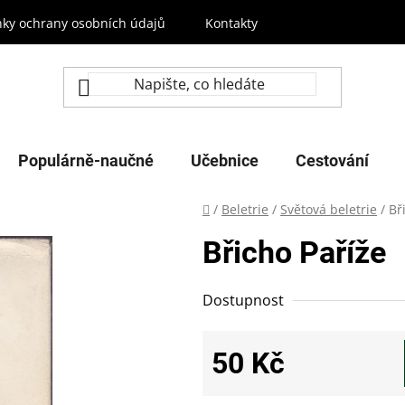
ky ochrany osobních údajů
Kontakty
Populárně-naučné
Učebnice
Cestování
Domů
/
Beletrie
/
Světová beletrie
/
Bř
Břicho Paříže
Dostupnost
50 Kč
Měrná cena: