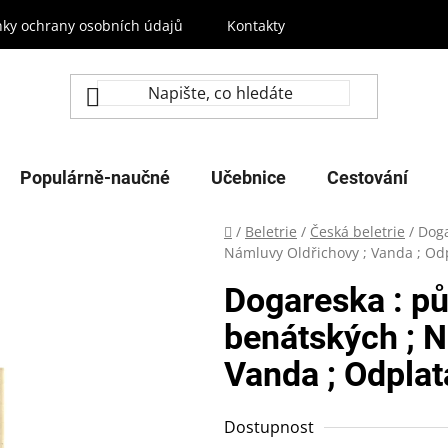
ky ochrany osobních údajů
Kontakty
Populárně-naučné
Učebnice
Cestování
Domů
/
Beletrie
/
Česká beletrie
/
Doga
Námluvy Oldřichovy ; Vanda ; Odpl
Dogareska : pů
benátských ; N
Vanda ; Odplata
Dostupnost