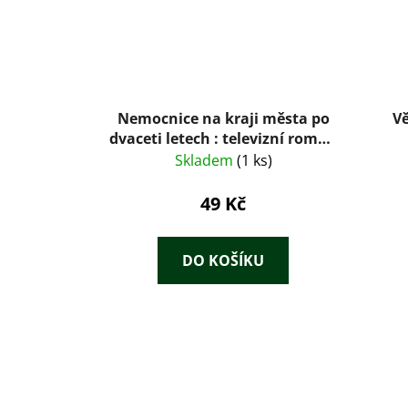
Nemocnice na kraji města po
Vě
dvaceti letech : televizní román
podle stejnojmenného seriálu
Skladem
(1 ks)
49 Kč
DO KOŠÍKU