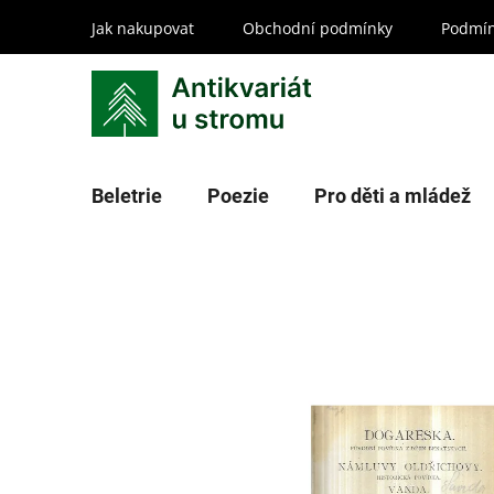
Přejít
Jak nakupovat
Obchodní podmínky
Podmín
na
obsah
Beletrie
Poezie
Pro děti a mládež