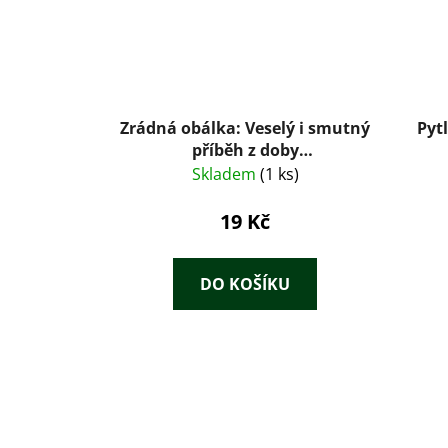
Zrádná obálka: Veselý i smutný
Pytl
příběh z doby
nezaměstnanosti
Skladem
(1 ks)
19 Kč
DO KOŠÍKU