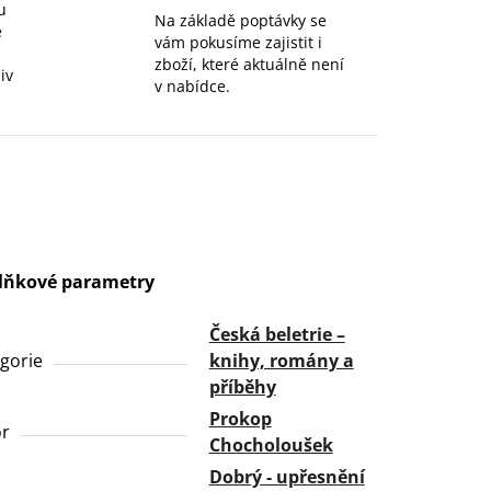
u
Na základě poptávky se
e
vám pokusíme zajistit i
zboží, které aktuálně není
iv
v nabídce.
lňkové parametry
Česká beletrie –
gorie
knihy, romány a
příběhy
Prokop
or
Chocholoušek
Dobrý - upřesnění