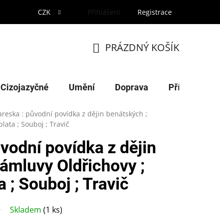
CZK
Přihlášení
Registrace
PRÁZDNÝ KOŠÍK
NÁKUPNÍ
KOŠÍK
Cizojazyčné
Umění
Doprava
Příroda
reska : původní povídka z dějin benátských ;
ata ; Souboj ; Travič
vodní povídka z dějin
ámluvy Oldřichovy ;
 ; Souboj ; Travič
Skladem
(1 ks)