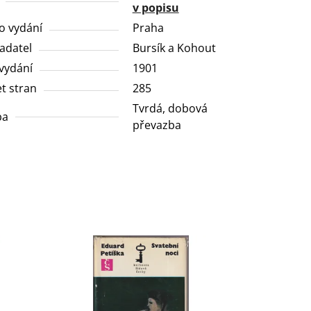
v popisu
o vydání
Praha
adatel
Bursík a Kohout
vydání
1901
t stran
285
Tvrdá, dobová
ba
převazba