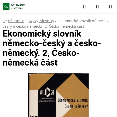
Přejít
Hledat
NÁKUP
na
KOŠÍK
obsah
Domů
/
Učebnice
/
Jazyky, slovníky
/
Ekonomický slovník německo-
český a česko-německý. 2, Česko-německá část
Ekonomický slovník
německo-český a česko-
německý. 2, Česko-
německá část