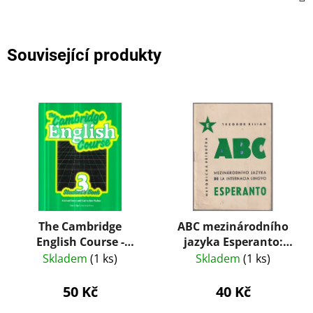
Související produkty
The Cambridge
ABC mezinárodního
English Course -
jazyka Esperanto:
Student´s Book 3
metodická příručka
Skladem
(1 ks)
Skladem
(1 ks)
50 Kč
40 Kč