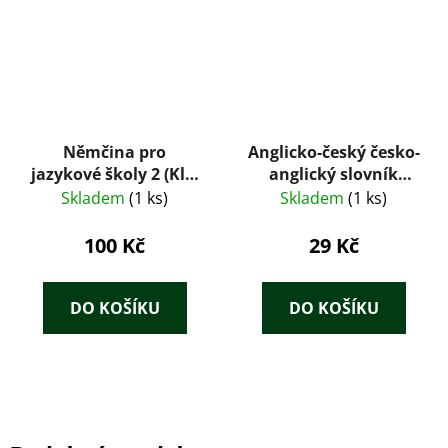
Němčina pro
Anglicko-český česko-
jazykové školy 2 (Klíč
anglický slovník
ke cvičením v
gramatika fráze
Skladem
(1 ks)
Skladem
(1 ks)
učebnicích)
100 Kč
29 Kč
DO KOŠÍKU
DO KOŠÍKU