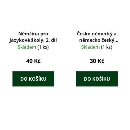
Němčina pro
Česko německý a
jazykové školy. 2. díl
německo český
slovník na cesty
Skladem
(1 ks)
Skladem
(1 ks)
40 Kč
30 Kč
DO KOŠÍKU
DO KOŠÍKU