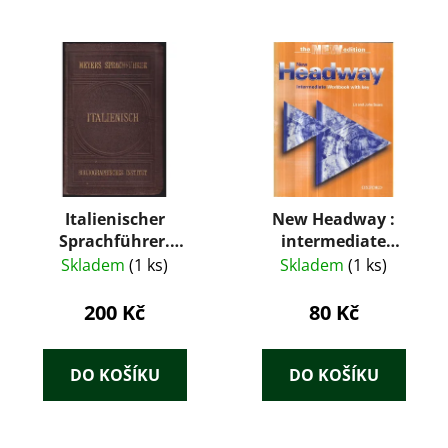
Italienischer
New Headway :
Sprachführer.
intermediate
Konversations-
workbook with key
Skladem
(1 ks)
Skladem
(1 ks)
Wörterbuch
200 Kč
80 Kč
DO KOŠÍKU
DO KOŠÍKU