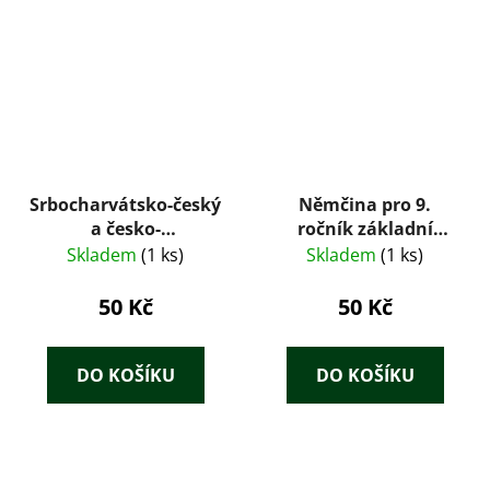
Srbocharvátsko-český
Němčina pro 9.
a česko-
ročník základní
srbocharvátský
devítileté školy
Skladem
(1 ks)
Skladem
(1 ks)
kapesní slovník
50 Kč
50 Kč
DO KOŠÍKU
DO KOŠÍKU