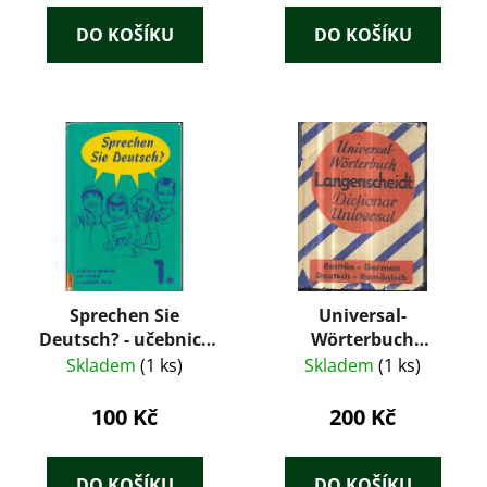
DO KOŠÍKU
DO KOŠÍKU
Sprechen Sie
Universal-
Deutsch? - učebnice
Wörterbuch
němčiny pro střední a
Langenscheidt
Skladem
(1 ks)
Skladem
(1 ks)
jazykové školy - 1.
Dictionar Universal
Român-German
100 Kč
200 Kč
Deutsch-Rumänisch
DO KOŠÍKU
DO KOŠÍKU