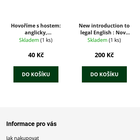
Hovoříme s hostem:
New introduction to
anglicky,
legal English : Nový
francouzsky,
úvod do právnické
Skladem
(1 ks)
Skladem
(1 ks)
maďarsky, německy,
angličtiny 1 + 2 díl
rusky, španělsky
40 Kč
200 Kč
DO KOŠÍKU
DO KOŠÍKU
Z
á
Informace pro vás
p
a
Jak nakupovat