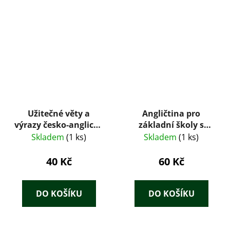
Užitečné věty a
Angličtina pro
výrazy česko-anglické
základní školy s
konverzace
třídami s rozšířeným
Skladem
(1 ks)
Skladem
(1 ks)
vyučováním jazyků. II
40 Kč
60 Kč
DO KOŠÍKU
DO KOŠÍKU