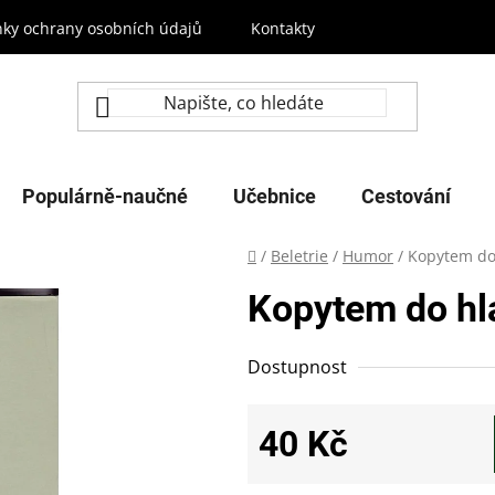
ky ochrany osobních údajů
Kontakty
Populárně-naučné
Učebnice
Cestování
Domů
/
Beletrie
/
Humor
/
Kopytem do
Kopytem do hl
Dostupnost
40 Kč
Měrná cena: