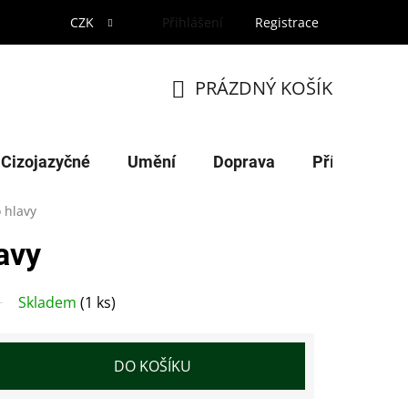
CZK
Přihlášení
Registrace
PRÁZDNÝ KOŠÍK
NÁKUPNÍ
KOŠÍK
Cizojazyčné
Umění
Doprava
Příroda
 hlavy
avy
Skladem
(1 ks)
DO KOŠÍKU