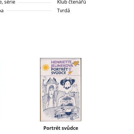
e, série
Klub čtenářů
ba
Tvrdá
Portrét svůdce