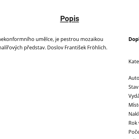
Popis
 nekonformního umělce, je pestrou mozaikou
Dop
lířových představ. Doslov František Fröhlich.
Kate
Aut
Stav
Vydá
Míst
Nakl
Rok 
Poče