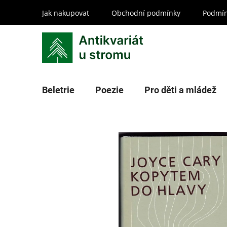
Přejít
Jak nakupovat
Obchodní podmínky
Podmín
na
obsah
Beletrie
Poezie
Pro děti a mládež