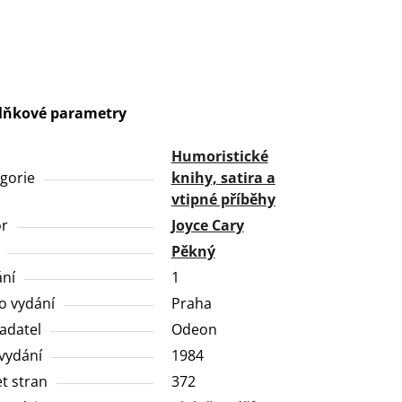
lňkové parametry
Humoristické
gorie
knihy, satira a
vtipné příběhy
or
Joyce Cary
Pěkný
ní
1
o vydání
Praha
adatel
Odeon
vydání
1984
t stran
372