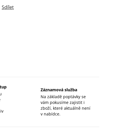
Sdílet
stup
Záznamová služba
u
Na základě poptávky se
e
vám pokusíme zajistit i
zboží, které aktuálně není
iv
v nabídce.