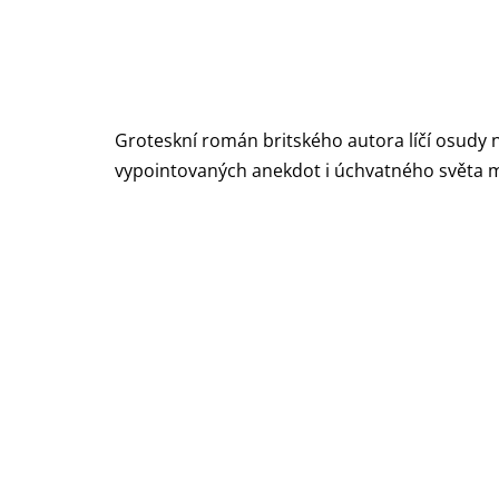
Groteskní román britského autora líčí osudy
vypointovaných anekdot i úchvatného světa ma