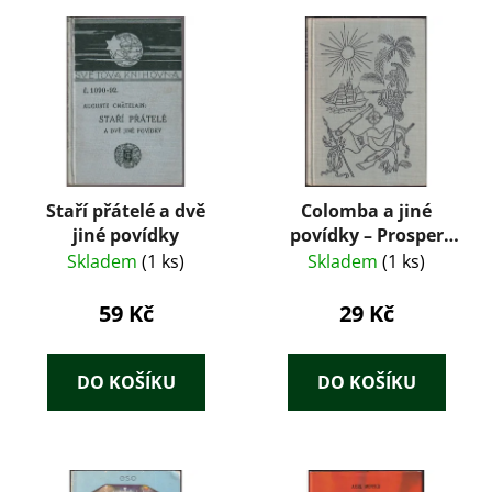
Staří přátelé a dvě
Colomba a jiné
jiné povídky
povídky – Prosper
Mérimée (1959)
Skladem
(1 ks)
Skladem
(1 ks)
59 Kč
29 Kč
DO KOŠÍKU
DO KOŠÍKU