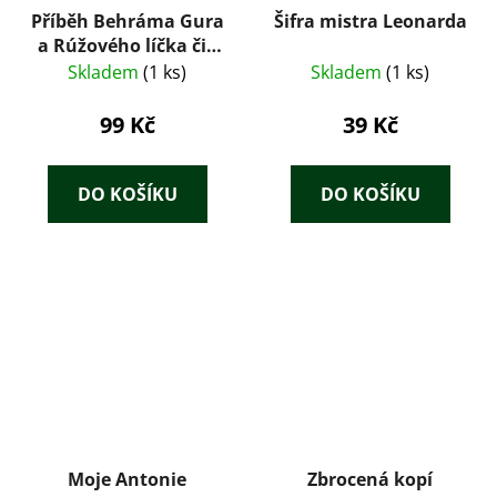
Příběh Behráma Gura
Šifra mistra Leonarda
a Rúžového líčka čili
sedm dní a sedm nocí
Skladem
(1 ks)
Skladem
(1 ks)
99 Kč
39 Kč
DO KOŠÍKU
DO KOŠÍKU
Moje Antonie
Zbrocená kopí