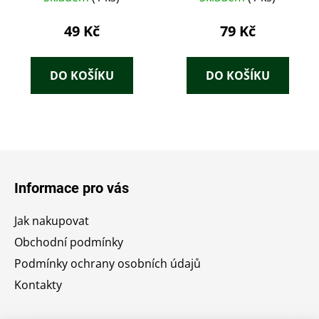
49 Kč
79 Kč
DO KOŠÍKU
DO KOŠÍKU
Z
á
Informace pro vás
p
a
Jak nakupovat
t
Obchodní podmínky
í
Podmínky ochrany osobních údajů
Kontakty