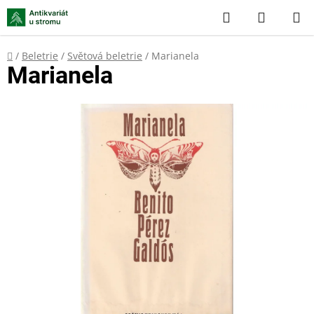
Přejít
Hledat
NÁKUP
na
KOŠÍK
obsah
Domů
/
Beletrie
/
Světová beletrie
/
Marianela
Marianela