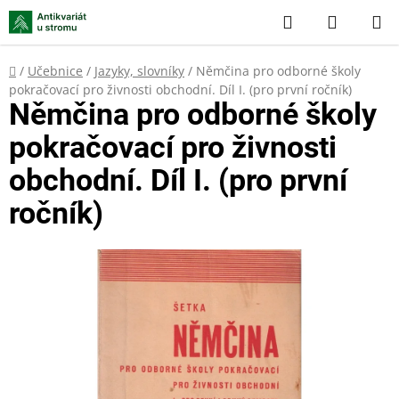
Přejít
Hledat
NÁKUP
na
KOŠÍK
obsah
Domů
/
Učebnice
/
Jazyky, slovníky
/
Němčina pro odborné školy
pokračovací pro živnosti obchodní. Díl I. (pro první ročník)
Němčina pro odborné školy
pokračovací pro živnosti
obchodní. Díl I. (pro první
ročník)