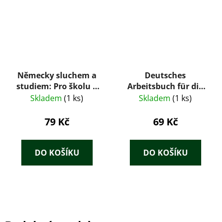
Německy sluchem a
Deutsches
studiem: Pro školu a
Arbeitsbuch für die
samouky
sechste Klasse
Skladem
(1 ks)
Skladem
(1 ks)
čechoslovakischer
Mittelschulen – Alois
79 Kč
69 Kč
Jokl, Mikławš
Krječmar (1936)
DO KOŠÍKU
DO KOŠÍKU