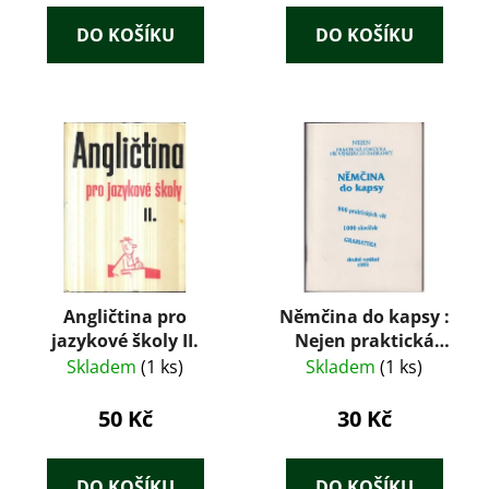
DO KOŠÍKU
DO KOŠÍKU
Angličtina pro
Němčina do kapsy :
jazykové školy II.
Nejen praktická
pomůcka při výjezdu
Skladem
(1 ks)
Skladem
(1 ks)
do zahraničí
50 Kč
30 Kč
DO KOŠÍKU
DO KOŠÍKU