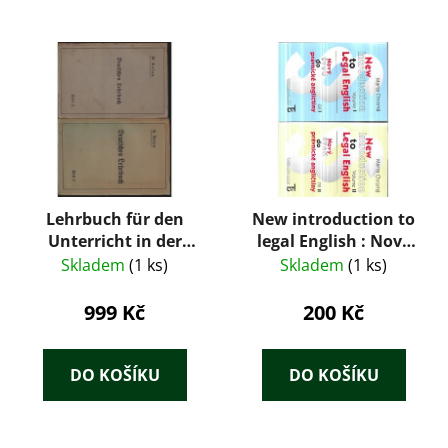
Lehrbuch für den
New introduction to
Unterricht in der
legal English : Nový
deutschen Sprache,
úvod do právnické
Skladem
(1 ks)
Skladem
(1 ks)
Teil 1. - 2.
angličtiny 1 + 2 díl
999 Kč
200 Kč
DO KOŠÍKU
DO KOŠÍKU