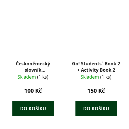
Českoněmecký
Go! Students´ Book 2
slovník
+ Activity Book 2
terminologický a
Skladem
(1 ks)
Skladem
(1 ks)
frazeologický pro
úřady, kanceláře a
100 Kč
150 Kč
soukromou potřebu :
s výkladem cizích slov
sem náležejících v
DO KOŠÍKU
DO KOŠÍKU
obou jazycích =
Čechisch-deutsches
terminologisches und