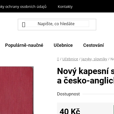
ky ochrany osobních údajů
Kontakty
Populárně-naučné
Učebnice
Cestování
Domů
/
Učebnice
/
Jazyky, slovníky
/
No
Nový kapesní s
a česko-anglic
Dostupnost
40 Kč