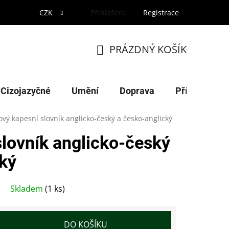
CZK
Přihlášení
Registrace
PRÁZDNÝ KOŠÍK
NÁKUPNÍ
KOŠÍK
Cizojazyčné
Umění
Doprava
Příroda
vý kapesní slovník anglicko-český a česko-anglický
lovník anglicko-český
ký
Skladem
(1 ks)
DO KOŠÍKU