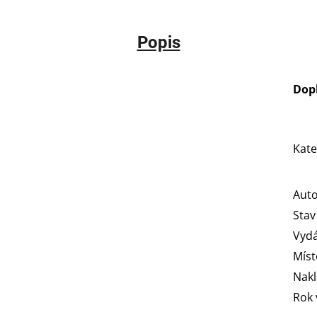
Popis
Dop
Kate
Aut
Stav
Vydá
Míst
Nakl
Rok 