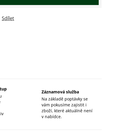
Sdílet
stup
Záznamová služba
u
Na základě poptávky se
e
vám pokusíme zajistit i
zboží, které aktuálně není
iv
v nabídce.