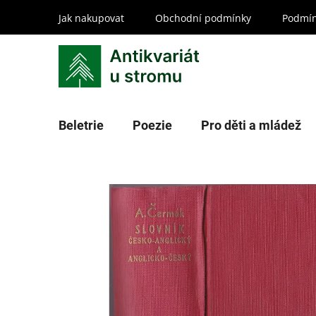
Přejít
Jak nakupovat
Obchodní podmínky
Podmín
na
obsah
Beletrie
Poezie
Pro děti a mládež