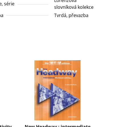
Lorenzova
e, série
slovníková kolekce
ba
Tvrdá, převazba
tivity
New Headway : intermediate