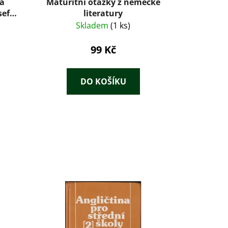
 a
Maturitní otázky z německé
sef
literatury
k,
Skladem
(1 ks)
)
99 Kč
DO KOŠÍKU