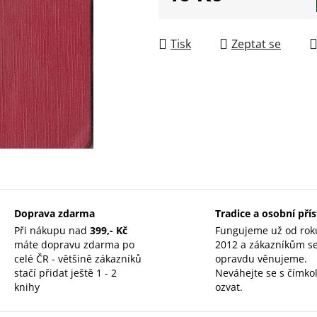
Měrná cena:
Tisk
Zeptat se
Doprava zdarma
Tradice a osobní pří
Při nákupu nad
399,- Kč
Fungujeme už od rok
máte dopravu zdarma po
2012 a zákazníkům s
celé ČR - většině zákazníků
opravdu věnujeme.
stačí přidat ještě 1 - 2
Neváhejte se s čímkol
knihy
ozvat.