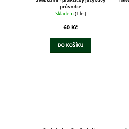
Švédština - praktický jazykový
New
průvodce
Skladem
(1 ks)
60 Kč
DO KOŠÍKU