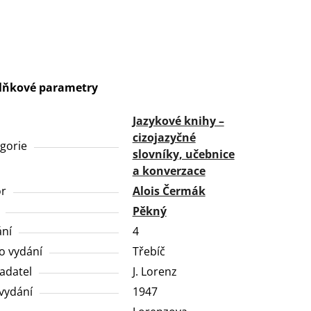
lňkové parametry
Jazykové knihy –
cizojazyčné
gorie
slovníky, učebnice
a konverzace
or
Alois Čermák
Pěkný
ní
4
o vydání
Třebíč
adatel
J. Lorenz
vydání
1947