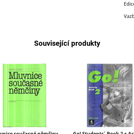
Edic
Vaz
Související produkty
vnice současné němčiny
Go! Students´ Book 2 + Ac