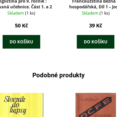
gličtina pro 9. ročník :
Francouzština běžná
sná učebnice. Část 1. a 2
hospodářská, Díl 1 – Jo
Hendrich, Oldřich Kulí
Skladem
(1 ks)
Skladem
(1 ks)
Jaromír Tláskal (1977
50 Kč
39 Kč
DO KOŠÍKU
DO KOŠÍKU
Podobné produkty