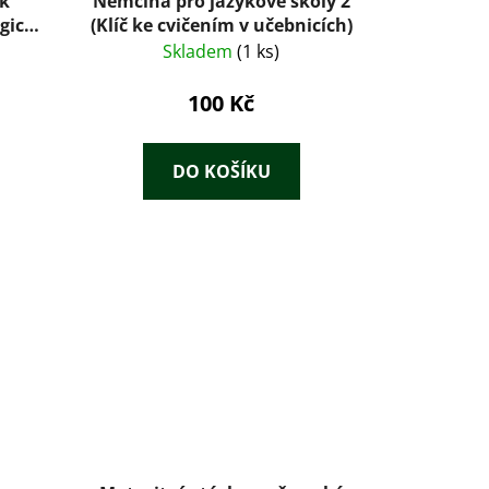
k
Němčina pro jazykové školy 2
gický
(Klíč ke cvičením v učebnicích)
 a
Skladem
(1 ks)
 s
sem
100 Kč
ích =
d
DO KOŠÍKU
rbuch
 Priv