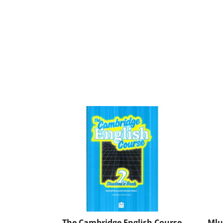
The Cambridge English Course
Mlu