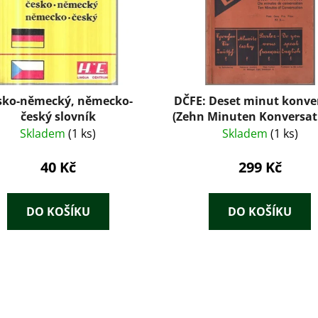
sko-německý, německo-
DČFE: Deset minut konve
český slovník
(Zehn Minuten Konversati
Dr. Willinger (cca 193
Skladem
(1 ks)
Skladem
(1 ks)
40 Kč
299 Kč
DO KOŠÍKU
DO KOŠÍKU