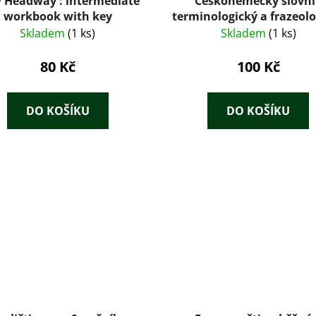
 Headway : intermediate
Českoněmecký slovní
workbook with key
terminologický a frazeolo
pro úřady, kanceláře
Skladem
(1 ks)
Skladem
(1 ks)
soukromou potřebu :
výkladem cizích slov 
80 Kč
100 Kč
náležejících v obou jazyc
Čechisch-deutsches
terminologisches un
DO KOŠÍKU
DO KOŠÍKU
phraseologisches Wörte
für Amter, Kanzleien und