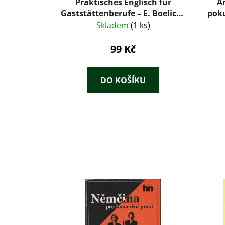
Praktisches Englisch für
An
Gaststättenberufe – E. Boelicke
poku
(1938)
Skladem
(1 ks)
99 Kč
DO KOŠÍKU