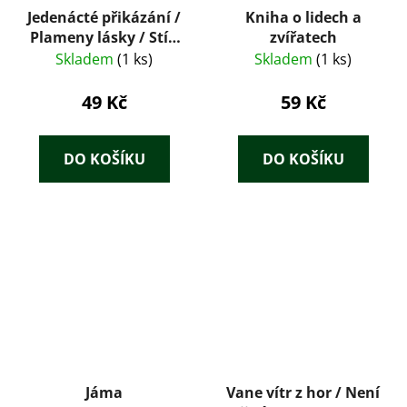
Jedenácté přikázání /
Kniha o lidech a
Plameny lásky / Stín
zvířatech
v písčinách / Dělej, že
Skladem
(1 ks)
Skladem
(1 ks)
ji nevidíš
49 Kč
59 Kč
DO KOŠÍKU
DO KOŠÍKU
Jáma
Vane vítr z hor / Není