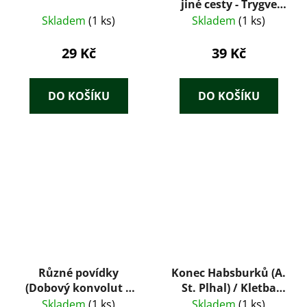
jiné cesty - Trygve
Gulbranssen
Skladem
(1 ks)
Skladem
(1 ks)
29 Kč
39 Kč
DO KOŠÍKU
DO KOŠÍKU
Různé povídky
Konec Habsburků (A.
(Dobový konvolut 8
St. Plhal) / Kletba
tisků: Tolstoj,
Habsburků (Díl V. –
Skladem
(1 ks)
Skladem
(1 ks)