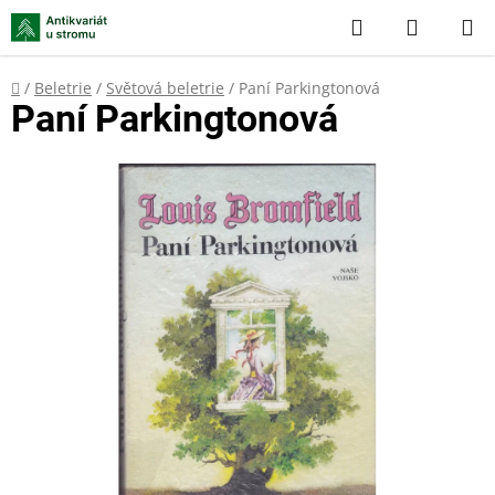
Přejít
Hledat
NÁKUP
na
KOŠÍK
obsah
Domů
/
Beletrie
/
Světová beletrie
/
Paní Parkingtonová
Paní Parkingtonová