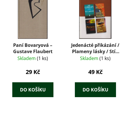
Paní Bovaryová –
Jedenácté přikázání /
Gustave Flaubert
Plameny lásky / Stín
v písčinách / Dělej, že
Skladem
(1 ks)
Skladem
(1 ks)
ji nevidíš
29 Kč
49 Kč
DO KOŠÍKU
DO KOŠÍKU