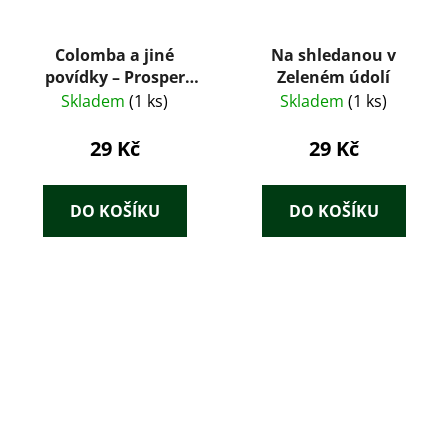
Colomba a jiné
Na shledanou v
povídky – Prosper
Zeleném údolí
Mérimée (1959)
Skladem
(1 ks)
Skladem
(1 ks)
29 Kč
29 Kč
DO KOŠÍKU
DO KOŠÍKU