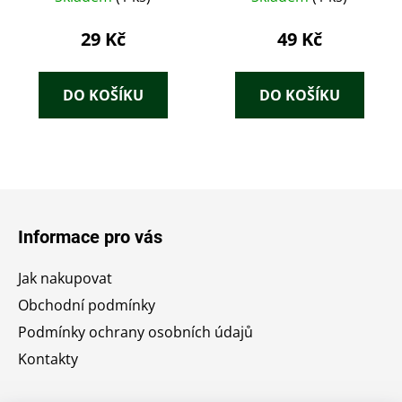
šance
29 Kč
49 Kč
DO KOŠÍKU
DO KOŠÍKU
Z
á
Informace pro vás
p
a
Jak nakupovat
t
Obchodní podmínky
í
Podmínky ochrany osobních údajů
Kontakty