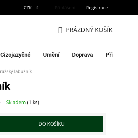
CZK
Přihlášení
Registrace
PRÁZDNÝ KOŠÍK
NÁKUPNÍ
KOŠÍK
Cizojazyčné
Umění
Doprava
Příroda
ražský labužník
ník
Skladem
(1 ks)
DO KOŠÍKU