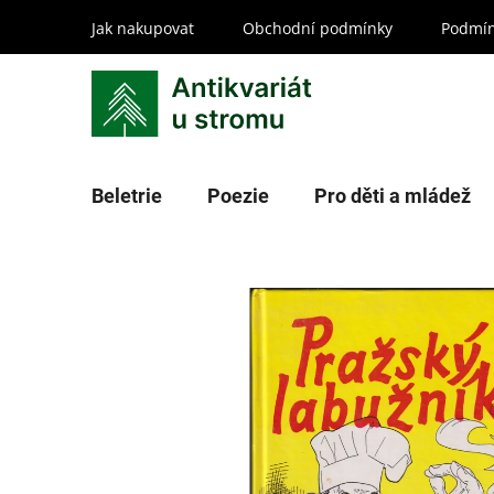
Přejít
Jak nakupovat
Obchodní podmínky
Podmín
na
obsah
Beletrie
Poezie
Pro děti a mládež