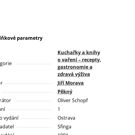
lňkové parametry
Kuchařky a knihy
o vaření – recepty,
gorie
gastronomie a
zdravá výživa
or
Jiří Morava
Pěkný
trátor
Oliver Schopf
ní
1
o vydání
Ostrava
adatel
Sfinga