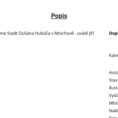
Popis
ene Stadt Dušana Hubáča v Mnichově - uvádí Jiří
Dop
Kate
Aut
Stav
Ilus
Vydá
Míst
Nakl