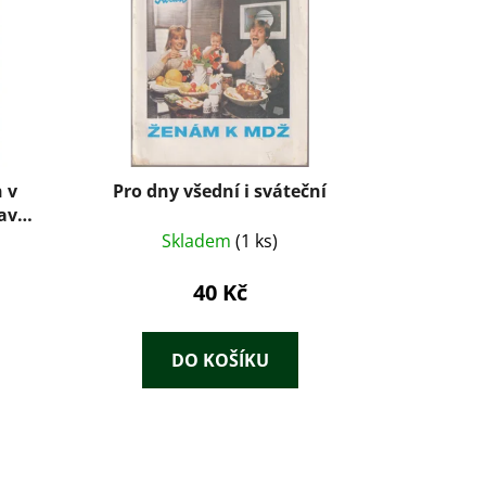
 v
Pro dny všední i sváteční
av
Skladem
(1 ks)
40 Kč
DO KOŠÍKU