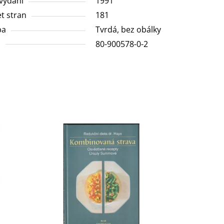
vydání
1991
t stran
181
ba
Tvrdá, bez obálky
N
80-900578-0-2