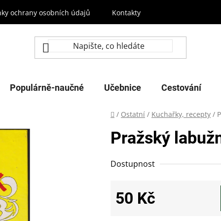
ky ochrany osobních údajů
Kontakty
Populárně-naučné
Učebnice
Cestování
Domů
/
Ostatní
/
Kuchařky, recepty
/
P
Pražský labuž
Dostupnost
50 Kč
Měrná cena: