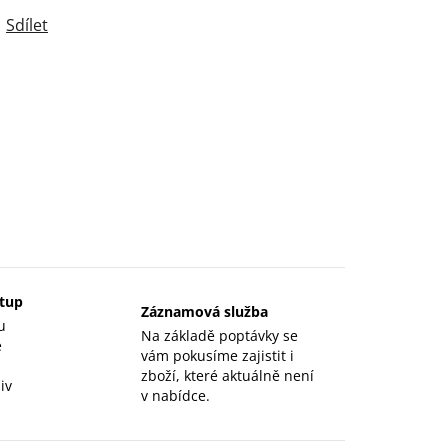
Sdílet
stup
Záznamová služba
u
Na základě poptávky se
e
vám pokusíme zajistit i
zboží, které aktuálně není
iv
v nabídce.