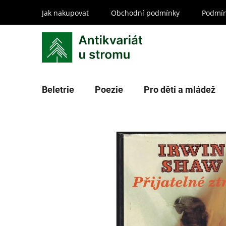
Přejít
Jak nakupovat
Obchodní podmínky
Podmín
na
obsah
Beletrie
Poezie
Pro děti a mládež