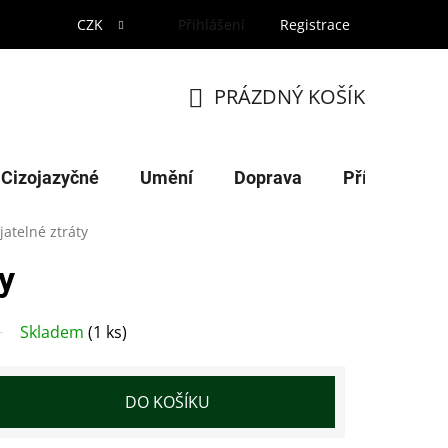
CZK
Přihlášení
Registrace
PRÁZDNÝ KOŠÍK
NÁKUPNÍ
KOŠÍK
Cizojazyčné
Umění
Doprava
Příroda
ijatelné ztráty
ty
Skladem
(1 ks)
DO KOŠÍKU