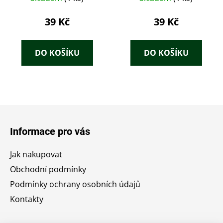
39 Kč
39 Kč
DO KOŠÍKU
DO KOŠÍKU
Z
á
Informace pro vás
p
a
Jak nakupovat
t
Obchodní podmínky
í
Podmínky ochrany osobních údajů
Kontakty