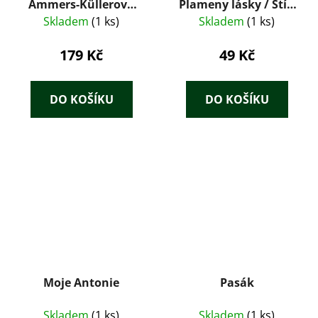
Ammers-Küllerová
Plameny lásky / Stín
(1949)
v písčinách / Dělej, že
Skladem
(1 ks)
Skladem
(1 ks)
ji nevidíš
179 Kč
49 Kč
DO KOŠÍKU
DO KOŠÍKU
Moje Antonie
Pasák
Skladem
(1 ks)
Skladem
(1 ks)