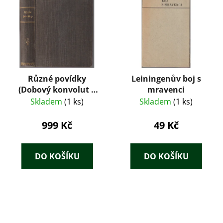
Různé povídky
Leiningenův boj s
(Dobový konvolut 8
mravenci
tisků: Tolstoj,
Skladem
(1 ks)
Skladem
(1 ks)
Maupassant, Zola,
Dickens, Jókai) – J.
999 Kč
49 Kč
Otto (cca 1890–1905)
DO KOŠÍKU
DO KOŠÍKU