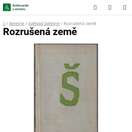
Přejít
Hledat
NÁKUP
na
KOŠÍK
obsah
Domů
/
Beletrie
/
Světová beletrie
/
Rozrušená země
Rozrušená země