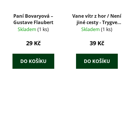
Paní Bovaryová –
Vane vítr z hor / Není
Gustave Flaubert
jiné cesty - Trygve
Gulbranssen
Skladem
(1 ks)
Skladem
(1 ks)
29 Kč
39 Kč
DO KOŠÍKU
DO KOŠÍKU