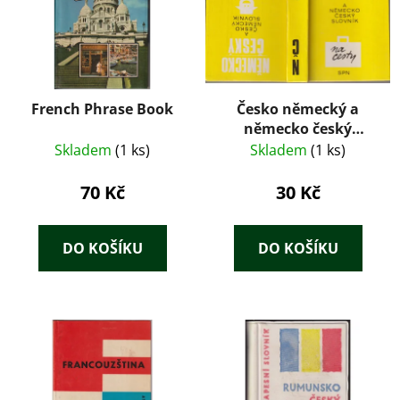
French Phrase Book
Česko německý a
německo český
slovník na cesty
Skladem
(1 ks)
Skladem
(1 ks)
70 Kč
30 Kč
DO KOŠÍKU
DO KOŠÍKU