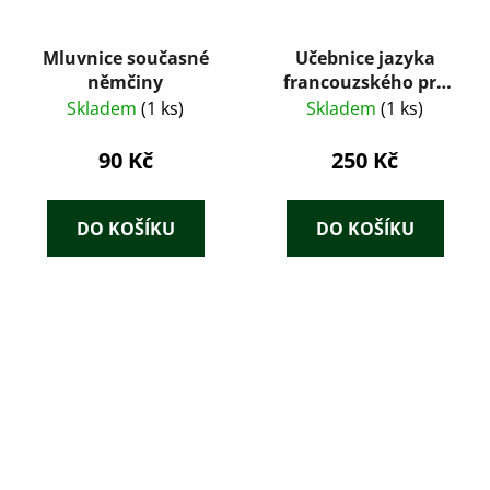
Mluvnice současné
Učebnice jazyka
němčiny
francouzského pro
první a druhou třídu
Skladem
(1 ks)
Skladem
(1 ks)
škol měšťanských
90 Kč
250 Kč
DO KOŠÍKU
DO KOŠÍKU