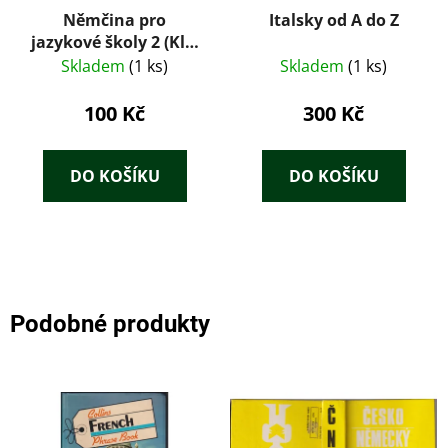
Němčina pro
Italsky od A do Z
jazykové školy 2 (Klíč
ke cvičením v
Skladem
(1 ks)
Skladem
(1 ks)
učebnicích)
100 Kč
300 Kč
DO KOŠÍKU
DO KOŠÍKU
Podobné produkty