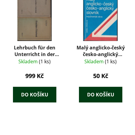
Lehrbuch für den
Malý anglicko-český
Unterricht in der
česko-anglický
deutschen Sprache,
slovník. Nejužívanější
Skladem
(1 ks)
Skladem
(1 ks)
Teil 1. - 2.
slova
999 Kč
50 Kč
DO KOŠÍKU
DO KOŠÍKU