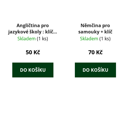
Angličtina pro
Němčina pro
jazykové školy : klíč k
samouky + klíč
učebnici. I.
Skladem
(1 ks)
Skladem
(1 ks)
50 Kč
70 Kč
DO KOŠÍKU
DO KOŠÍKU