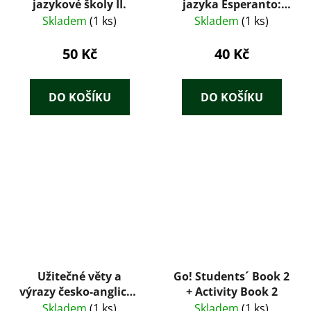
jazykové školy II.
jazyka Esperanto:
metodická příručka
Skladem
(1 ks)
Skladem
(1 ks)
50 Kč
40 Kč
DO KOŠÍKU
DO KOŠÍKU
Užitečné věty a
Go! Students´ Book 2
výrazy česko-anglické
+ Activity Book 2
konverzace
Skladem
(1 ks)
Skladem
(1 ks)