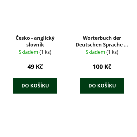
Česko - anglický
Worterbuch der
slovník
Deutschen Sprache in
ihrer heutigen
Skladem
(1 ks)
Skladem
(1 ks)
Ausbildung
49 Kč
100 Kč
DO KOŠÍKU
DO KOŠÍKU