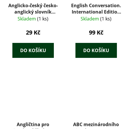
Anglicko-český česko-
English Conversation.
anglický slovník
International Edition
gramatika fráze
Part II. (Method ZY)
Skladem
(1 ks)
Skladem
(1 ks)
29 Kč
99 Kč
DO KOŠÍKU
DO KOŠÍKU
Angličtina pro
ABC mezinárodního