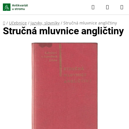
Přejít
Hledat
NÁKUP
na
KOŠÍK
obsah
Domů
/
Učebnice
/
Jazyky, slovníky
/
Stručná mluvnice angličtiny
Stručná mluvnice angličtiny