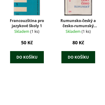
Francouzština pro
Rumunsko-český a
jazykové školy 1
česko-rumunský
kapesní slovník
Skladem
(1 ks)
Skladem
(1 ks)
50 Kč
80 Kč
DO KOŠÍKU
DO KOŠÍKU