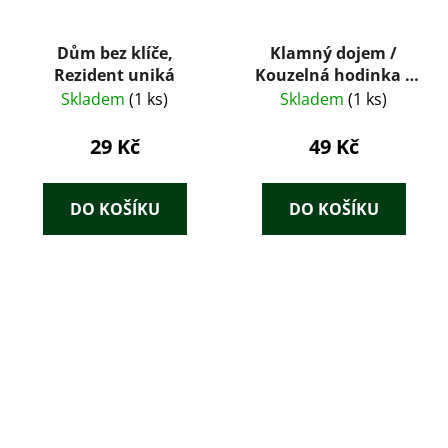
Dům bez klíče,
Klamný dojem /
Rezident uniká
Kouzelná hodinka /
Advokát / Největší
Skladem
(1 ks)
Skladem
(1 ks)
šance
29 Kč
49 Kč
DO KOŠÍKU
DO KOŠÍKU