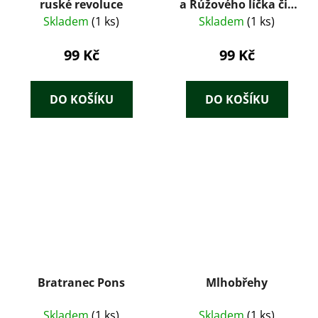
ruské revoluce
a Rúžového líčka čili
sedm dní a sedm nocí
Skladem
(1 ks)
Skladem
(1 ks)
99 Kč
99 Kč
DO KOŠÍKU
DO KOŠÍKU
Bratranec Pons
Mlhobřehy
Skladem
(1 ks)
Skladem
(1 ks)