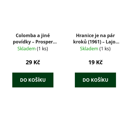
Colomba a jiné
Hranice je na pár
povídky – Prosper
kroků (1961) – Lajos
Mérimée (1959)
Mesterházi
Skladem
(1 ks)
Skladem
(1 ks)
29 Kč
19 Kč
DO KOŠÍKU
DO KOŠÍKU