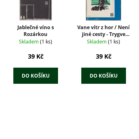
Jablečné víno s
Vane vítr z hor / Není
Rozárkou
jiné cesty - Trygve
Gulbranssen
Skladem
(1 ks)
Skladem
(1 ks)
39 Kč
39 Kč
DO KOŠÍKU
DO KOŠÍKU