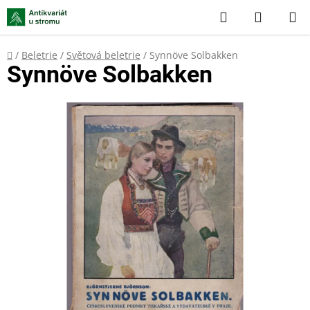
Přejít
Hledat
NÁKUP
na
KOŠÍK
obsah
Domů
/
Beletrie
/
Světová beletrie
/
Synnöve Solbakken
Synnöve Solbakken