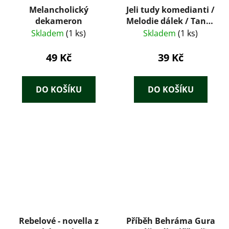
Melancholický
Jeli tudy komedianti /
dekameron
Melodie dálek / Tanec
kolem šibenice
Skladem
(1 ks)
Skladem
(1 ks)
49 Kč
39 Kč
DO KOŠÍKU
DO KOŠÍKU
Rebelové - novella z
Příběh Behráma Gura