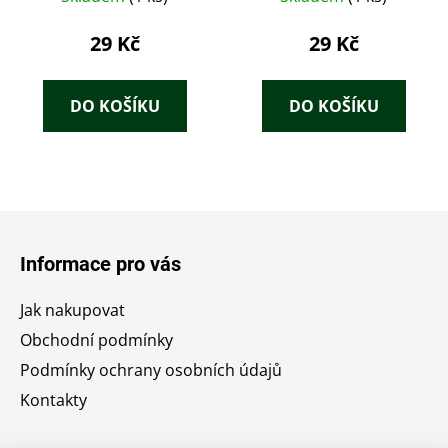
29 Kč
29 Kč
DO KOŠÍKU
DO KOŠÍKU
Z
á
Informace pro vás
p
a
Jak nakupovat
t
Obchodní podmínky
í
Podmínky ochrany osobních údajů
Kontakty