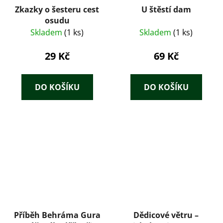
Zkazky o šesteru cest
U štěstí dam
osudu
Skladem
(1 ks)
Skladem
(1 ks)
29 Kč
69 Kč
DO KOŠÍKU
DO KOŠÍKU
Příběh Behráma Gura
Dědicové větru –