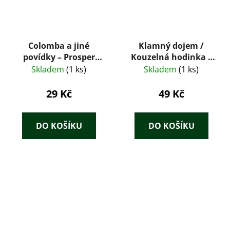
Colomba a jiné
Klamný dojem /
povídky – Prosper
Kouzelná hodinka /
Mérimée (1959)
Advokát / Největší
Skladem
(1 ks)
Skladem
(1 ks)
šance
29 Kč
49 Kč
DO KOŠÍKU
DO KOŠÍKU