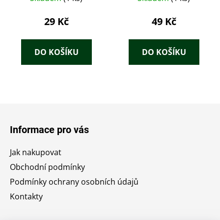
29 Kč
49 Kč
DO KOŠÍKU
DO KOŠÍKU
Z
á
Informace pro vás
p
a
Jak nakupovat
t
Obchodní podmínky
í
Podmínky ochrany osobních údajů
Kontakty