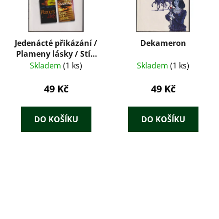
Jedenácté přikázání /
Dekameron
Plameny lásky / Stín
v písčinách / Dělej, že
Skladem
(1 ks)
Skladem
(1 ks)
ji nevidíš
49 Kč
49 Kč
DO KOŠÍKU
DO KOŠÍKU