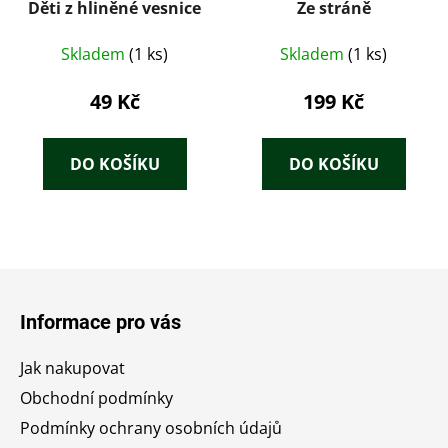
Děti z hliněné vesnice
Ze stráně
Skladem
(1 ks)
Skladem
(1 ks)
49 Kč
199 Kč
DO KOŠÍKU
DO KOŠÍKU
Z
á
Informace pro vás
p
a
Jak nakupovat
t
Obchodní podmínky
í
Podmínky ochrany osobních údajů