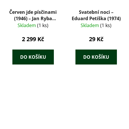
Červen jde písčinami
Svatební noci –
(1946) – Jan Ryba
Eduard Petiška (1974)
(ilustrace Josef Istler)
Skladem
(1 ks)
Skladem
(1 ks)
2 299 Kč
29 Kč
DO KOŠÍKU
DO KOŠÍKU