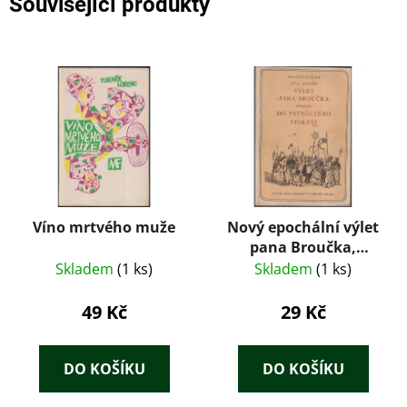
Související produkty
Víno mrtvého muže
Nový epochální výlet
pana Broučka,
tentokrát do
Skladem
(1 ks)
Skladem
(1 ks)
patnáctého století -
Svatopluk Čech
49 Kč
29 Kč
DO KOŠÍKU
DO KOŠÍKU