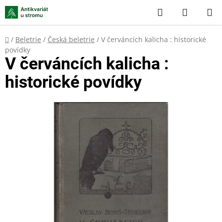
Přejít
Hledat
NÁKUP
na
KOŠÍK
obsah
Domů
/
Beletrie
/
Česká beletrie
/
V červáncích kalicha : historické
povídky
V červáncích kalicha :
historické povídky