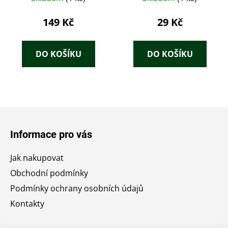
149 Kč
29 Kč
DO KOŠÍKU
DO KOŠÍKU
Z
á
Informace pro vás
p
a
Jak nakupovat
t
Obchodní podmínky
í
Podmínky ochrany osobních údajů
Kontakty