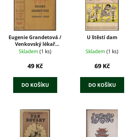
Eugenie Grandetová /
U štěstí dam
Venkovský lékař
(1929) – Honoré de
Skladem
(1 ks)
Skladem
(1 ks)
Balzac, ilustrace
František Tichý
49 Kč
69 Kč
DO KOŠÍKU
DO KOŠÍKU