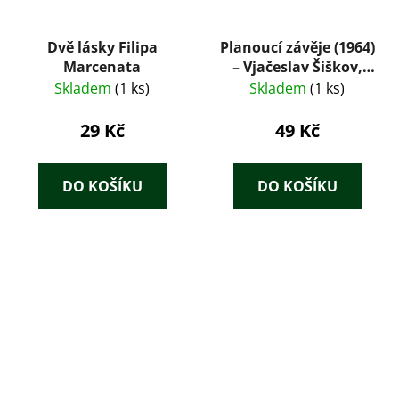
Dvě lásky Filipa
Planoucí závěje (1964)
Marcenata
– Vjačeslav Šiškov,
ilustrace Karel
Skladem
(1 ks)
Skladem
(1 ks)
Hruška
29 Kč
49 Kč
DO KOŠÍKU
DO KOŠÍKU