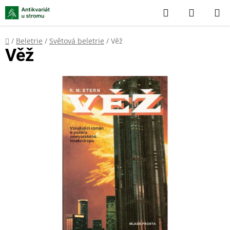
Přejít
Hledat
NÁKUP
na
KOŠÍK
obsah
Domů
/
Beletrie
/
Světová beletrie
/
Věž
Věž