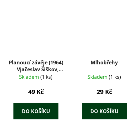
Planoucí závěje (1964)
Mlhobřehy
– Vjačeslav Šiškov,
ilustrace Karel
Skladem
(1 ks)
Skladem
(1 ks)
Hruška
49 Kč
29 Kč
DO KOŠÍKU
DO KOŠÍKU