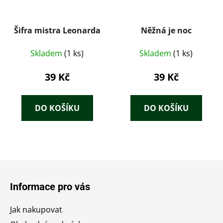
Šifra mistra Leonarda
Něžná je noc
Skladem
(1 ks)
Skladem
(1 ks)
39 Kč
39 Kč
DO KOŠÍKU
DO KOŠÍKU
Z
á
Informace pro vás
p
a
Jak nakupovat
t