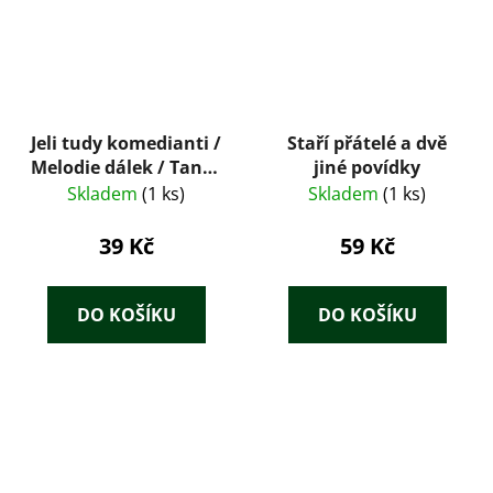
Jeli tudy komedianti /
Staří přátelé a dvě
Melodie dálek / Tanec
jiné povídky
kolem šibenice
Skladem
(1 ks)
Skladem
(1 ks)
39 Kč
59 Kč
DO KOŠÍKU
DO KOŠÍKU