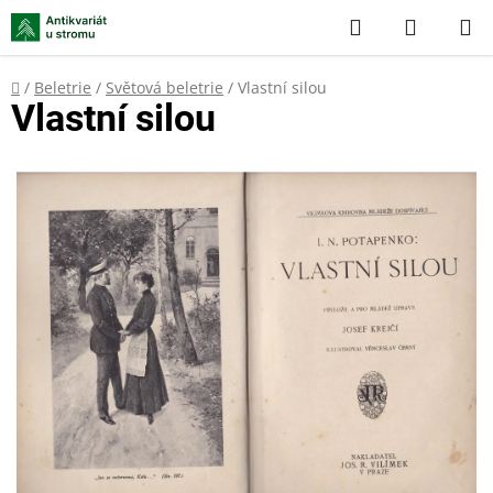
Přejít
Hledat
NÁKUP
na
KOŠÍK
obsah
Domů
/
Beletrie
/
Světová beletrie
/
Vlastní silou
Vlastní silou