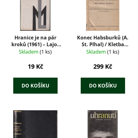
Hranice je na pár
Konec Habsburků (A.
kroků (1961) – Lajos
St. Plhal) / Kletba
Mesterházi
Habsburků (Díl V. –
Skladem
(1 ks)
Skladem
(1 ks)
Viktor Justus) /
Paprsky smrti (Dr.
19 Kč
299 Kč
Jaroslav Velšovský) –
tři sešitové romány z
roku 1927 v jedné
DO KOŠÍKU
DO KOŠÍKU
dobové převazbě.