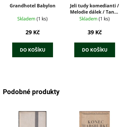
Grandhotel Babylon
Jeli tudy komedianti /
Melodie dálek / Tanec
kolem šibenice
Skladem
(1 ks)
Skladem
(1 ks)
29 Kč
39 Kč
DO KOŠÍKU
DO KOŠÍKU
Podobné produkty