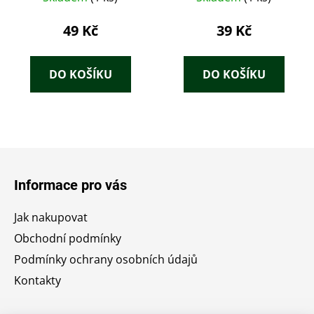
Balzac, ilustrace
František Tichý
49 Kč
39 Kč
DO KOŠÍKU
DO KOŠÍKU
Z
á
Informace pro vás
p
a
Jak nakupovat
t
Obchodní podmínky
í
Podmínky ochrany osobních údajů
Kontakty