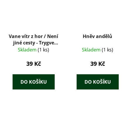
Vane vítr z hor / Není
Hněv andělů
jiné cesty - Trygve
Gulbranssen
Skladem
(1 ks)
Skladem
(1 ks)
39 Kč
39 Kč
DO KOŠÍKU
DO KOŠÍKU