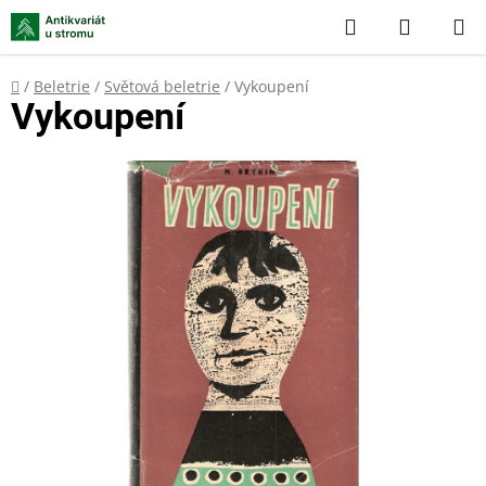
Přejít
Hledat
NÁKUP
na
KOŠÍK
obsah
Domů
/
Beletrie
/
Světová beletrie
/
Vykoupení
Vykoupení