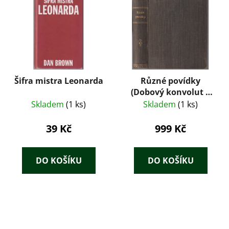
Šifra mistra Leonarda
Různé povídky
(Dobový konvolut 8
tisků: Tolstoj,
Skladem
(1 ks)
Skladem
(1 ks)
Maupassant, Zola,
Dickens, Jókai) – J.
39 Kč
999 Kč
Otto (cca 1890–1905)
DO KOŠÍKU
DO KOŠÍKU