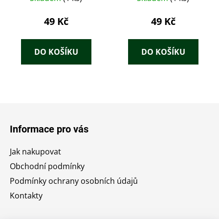
Hauptmann
49 Kč
49 Kč
DO KOŠÍKU
DO KOŠÍKU
Z
á
Informace pro vás
p
a
Jak nakupovat
t
Obchodní podmínky
í
Podmínky ochrany osobních údajů
Kontakty