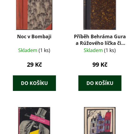
Noc v Bombaji
Příběh Behráma Gura
a Rúžového líčka čili
sedm dní a sedm nocí
Skladem
(1 ks)
Skladem
(1 ks)
29 Kč
99 Kč
DO KOŠÍKU
DO KOŠÍKU