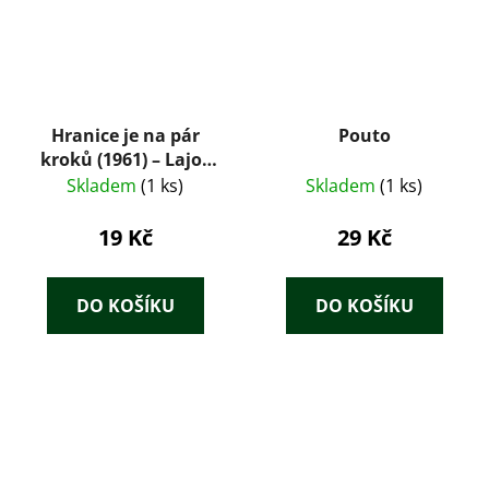
Hranice je na pár
Pouto
kroků (1961) – Lajos
Mesterházi
Skladem
(1 ks)
Skladem
(1 ks)
19 Kč
29 Kč
DO KOŠÍKU
DO KOŠÍKU