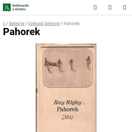
Přejít
Hledat
NÁKUP
na
KOŠÍK
obsah
Domů
/
Beletrie
/
Světová beletrie
/
Pahorek
Pahorek