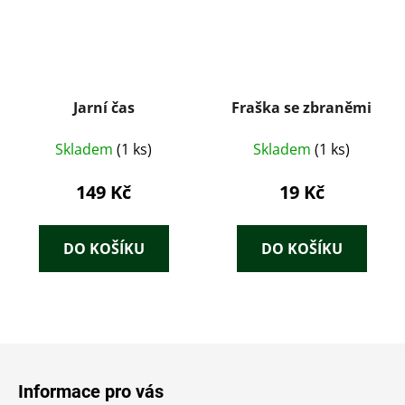
Jarní čas
Fraška se zbraněmi
Skladem
(1 ks)
Skladem
(1 ks)
149 Kč
19 Kč
DO KOŠÍKU
DO KOŠÍKU
Z
á
Informace pro vás
p