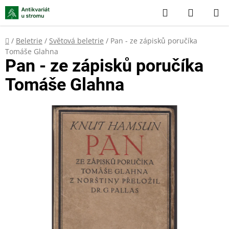
Přejít
Hledat
NÁKUP
na
KOŠÍK
obsah
Domů
/
Beletrie
/
Světová beletrie
/
Pan - ze zápisků poručíka
Tomáše Glahna
Pan - ze zápisků poručíka
Tomáše Glahna