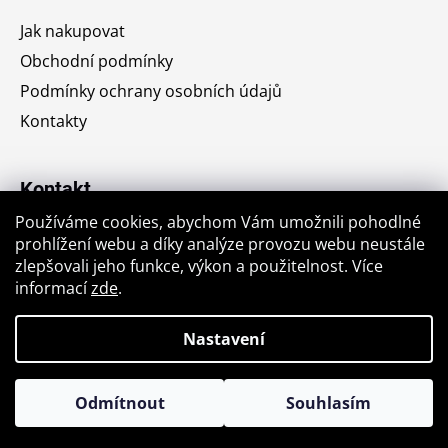
a
Jak nakupovat
t
Obchodní podmínky
í
Podmínky ochrany osobních údajů
Kontakty
Kontakt
Používáme cookies, abychom Vám umožnili pohodlné
jiri.krajic
@
seznam.cz
prohlížení webu a díky analýze provozu webu neustále
zlepšovali jeho funkce, výkon a použitelnost. Více
+420776764176
informací
zde
.
Nastavení
Vytvořil Shoptet
Odmítnout
Souhlasím
Copyright 2026
Antikvariát u stromu
. Všechna práva
📚 Vyplatí se přihodit ještě něco navíc… poštovné pak neřešíte
vyhrazena.