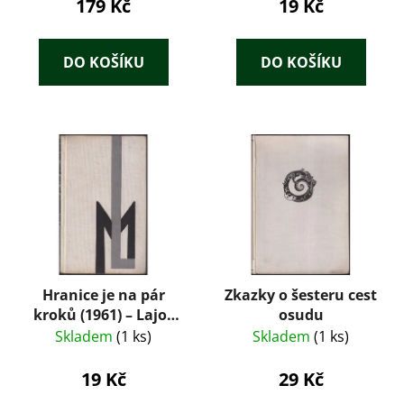
179 Kč
19 Kč
DO KOŠÍKU
DO KOŠÍKU
Hranice je na pár
Zkazky o šesteru cest
kroků (1961) – Lajos
osudu
Mesterházi
Skladem
(1 ks)
Skladem
(1 ks)
19 Kč
29 Kč