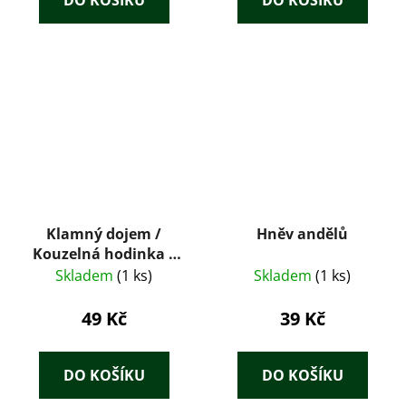
DO KOŠÍKU
DO KOŠÍKU
Klamný dojem /
Hněv andělů
Kouzelná hodinka /
Advokát / Největší
Skladem
(1 ks)
Skladem
(1 ks)
šance
49 Kč
39 Kč
DO KOŠÍKU
DO KOŠÍKU