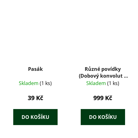
Pasák
Různé povídky
(Dobový konvolut 8
tisků: Tolstoj,
Skladem
(1 ks)
Skladem
(1 ks)
Maupassant, Zola,
Dickens, Jókai) – J.
39 Kč
999 Kč
Otto (cca 1890–1905)
DO KOŠÍKU
DO KOŠÍKU