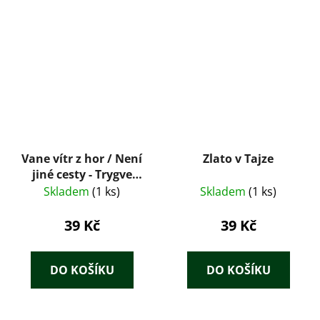
Vane vítr z hor / Není
Zlato v Tajze
jiné cesty - Trygve
Gulbranssen
Skladem
(1 ks)
Skladem
(1 ks)
39 Kč
39 Kč
DO KOŠÍKU
DO KOŠÍKU