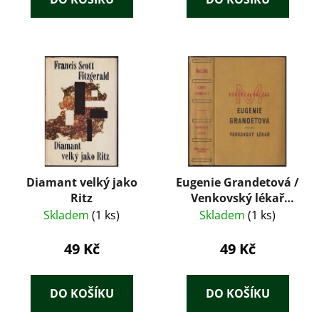
Diamant velký jako
Eugenie Grandetová /
Ritz
Venkovský lékař
(1929) – Honoré de
Skladem
(1 ks)
Skladem
(1 ks)
Balzac, ilustrace
František Tichý
49 Kč
49 Kč
DO KOŠÍKU
DO KOŠÍKU