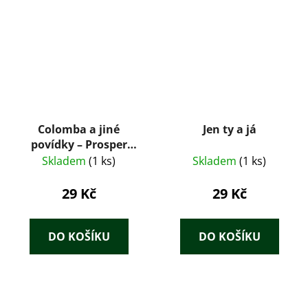
Colomba a jiné
Jen ty a já
povídky – Prosper
Mérimée (1959)
Skladem
(1 ks)
Skladem
(1 ks)
29 Kč
29 Kč
DO KOŠÍKU
DO KOŠÍKU