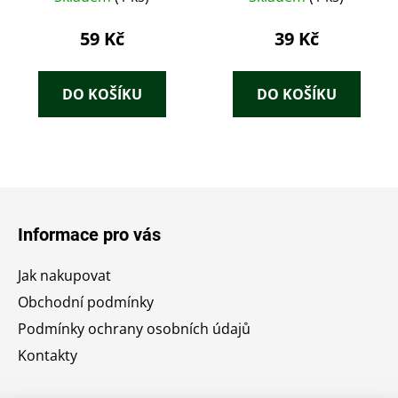
59 Kč
39 Kč
DO KOŠÍKU
DO KOŠÍKU
Z
á
Informace pro vás
p
a
Jak nakupovat
t
Obchodní podmínky
í
Podmínky ochrany osobních údajů
Kontakty