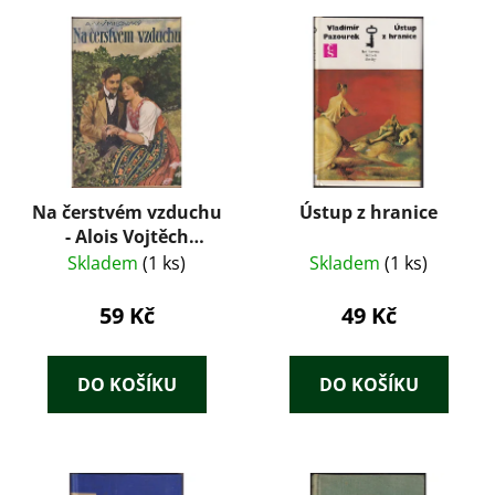
Na čerstvém vzduchu
Ústup z hranice
- Alois Vojtěch
Šmilovský
Skladem
(1 ks)
Skladem
(1 ks)
59 Kč
49 Kč
DO KOŠÍKU
DO KOŠÍKU