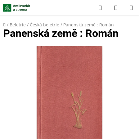
Přejít
Hledat
NÁKUP
na
KOŠÍK
obsah
Domů
/
Beletrie
/
Česká beletrie
/
Panenská země : Román
Panenská země : Román