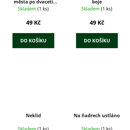
města po dvaceti
boje
letech : televizní
Skladem
(1 ks)
Skladem
(1 ks)
román podle
stejnojmenného
49 Kč
49 Kč
seriálu
DO KOŠÍKU
DO KOŠÍKU
Neklid
Na ňadrech ustláno
Skladem
(1 ks)
Skladem
(1 ks)