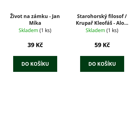
Život na zámku - Jan
Starohorský filosof /
Míka
Krupař Kleofáš - Alois
Vojtěch Šmilovský
Skladem
(1 ks)
Skladem
(1 ks)
39 Kč
59 Kč
DO KOŠÍKU
DO KOŠÍKU