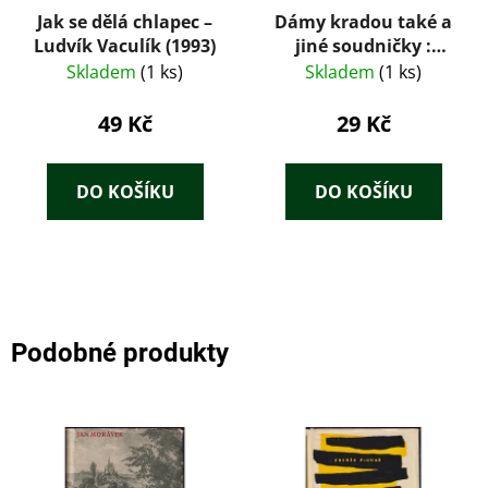
Jak se dělá chlapec –
Dámy kradou také a
Ludvík Vaculík (1993)
jiné soudničky :
dekameron
Skladem
(1 ks)
Skladem
(1 ks)
soudniček
49 Kč
29 Kč
DO KOŠÍKU
DO KOŠÍKU
Podobné produkty