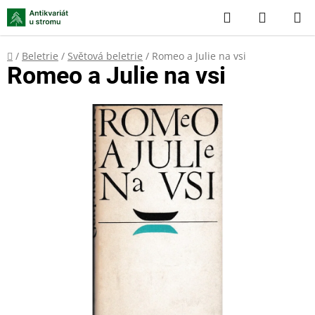
Přejít
Hledat
NÁKUP
na
KOŠÍK
obsah
Domů
/
Beletrie
/
Světová beletrie
/
Romeo a Julie na vsi
Romeo a Julie na vsi