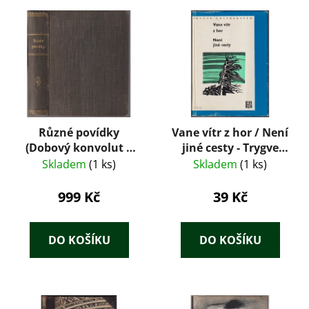
Různé povídky
Vane vítr z hor / Není
(Dobový konvolut 8
jiné cesty - Trygve
tisků: Tolstoj,
Gulbranssen
Skladem
(1 ks)
Skladem
(1 ks)
Maupassant, Zola,
Dickens, Jókai) – J.
999 Kč
39 Kč
Otto (cca 1890–1905)
DO KOŠÍKU
DO KOŠÍKU