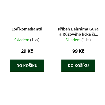
Loď komediantů
Příběh Behráma Gura
a Rúžového líčka čili
sedm dní a sedm nocí
Skladem
(1 ks)
Skladem
(1 ks)
29 Kč
99 Kč
DO KOŠÍKU
DO KOŠÍKU