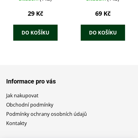
29 Kč
69 Kč
DO KOŠÍKU
DO KOŠÍKU
Z
á
Informace pro vás
p
a
Jak nakupovat
t
Obchodní podmínky
í
Podmínky ochrany osobních údajů
Kontakty