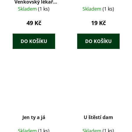
Venkovský lékař
(1929) – Honoré de
Skladem
(1 ks)
Skladem
(1 ks)
Balzac, ilustrace
František Tichý
49 Kč
19 Kč
DO KOŠÍKU
DO KOŠÍKU
Jen ty a já
U štěstí dam
Skladem
(1 ks)
Skladem
(1 ks)